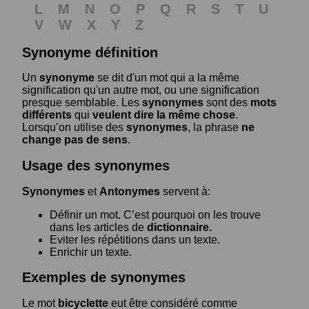
L
M
N
O
P
Q
R
S
T
U
V
W
X
Y
Z
Synonyme définition
Un
synonyme
se dit d'un mot qui a la même
signification qu'un autre mot, ou une signification
presque semblable. Les
synonymes
sont des
mots
différents
qui
veulent dire la même chose
.
Lorsqu’on utilise des
synonymes
, la phrase
ne
change pas de sens
.
Usage des synonymes
Synonymes
et
Antonymes
servent à:
Définir un mot. C’est pourquoi on les trouve
dans les articles de
dictionnaire.
Eviter les répétitions dans un texte.
Enrichir un texte.
Exemples de synonymes
Le mot
bicyclette
eut être considéré comme