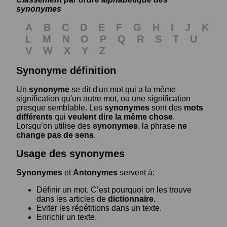
synonymes
A
B
C
D
E
F
G
H
I
J
K
L
M
N
O
P
Q
R
S
T
U
V
W
X
Y
Z
Synonyme définition
Un
synonyme
se dit d'un mot qui a la même
signification qu'un autre mot, ou une signification
presque semblable. Les
synonymes
sont des
mots
différents
qui
veulent dire la même chose
.
Lorsqu’on utilise des
synonymes
, la phrase
ne
change pas de sens
.
Usage des synonymes
Synonymes
et
Antonymes
servent à:
Définir un mot. C’est pourquoi on les trouve
dans les articles de
dictionnaire.
Eviter les répétitions dans un texte.
Enrichir un texte.