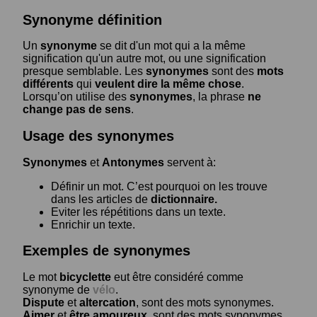
Synonyme définition
Un
synonyme
se dit d'un mot qui a la même
signification qu'un autre mot, ou une signification
presque semblable. Les
synonymes
sont des
mots
différents
qui
veulent dire la même chose
.
Lorsqu’on utilise des
synonymes
, la phrase
ne
change pas de sens
.
Usage des synonymes
Synonymes
et
Antonymes
servent à:
Définir un mot. C’est pourquoi on les trouve
dans les articles de
dictionnaire.
Eviter les répétitions dans un texte.
Enrichir un texte.
Exemples de synonymes
Le mot
bicyclette
eut être considéré comme
synonyme de
vélo
.
Dispute
et
altercation
, sont des mots synonymes.
Aimer
et
être amoureux
, sont des mots synonymes.