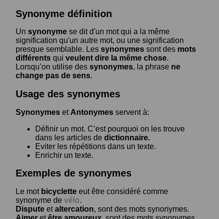
Synonyme définition
Un
synonyme
se dit d'un mot qui a la même
signification qu'un autre mot, ou une signification
presque semblable. Les
synonymes
sont des
mots
différents
qui
veulent dire la même chose
.
Lorsqu’on utilise des
synonymes
, la phrase
ne
change pas de sens
.
Usage des synonymes
Synonymes
et
Antonymes
servent à:
Définir un mot. C’est pourquoi on les trouve
dans les articles de
dictionnaire.
Eviter les répétitions dans un texte.
Enrichir un texte.
Exemples de synonymes
Le mot
bicyclette
eut être considéré comme
synonyme de
vélo
.
Dispute
et
altercation
, sont des mots synonymes.
Aimer
et
être amoureux
, sont des mots synonymes.