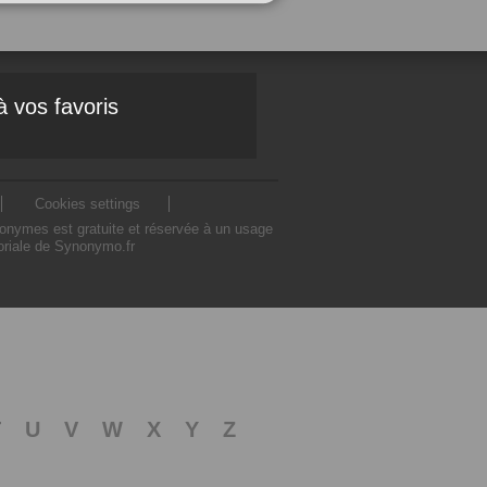
à vos favoris
Cookies settings
nonymes est gratuite et réservée à un usage
toriale de Synonymo.fr
T
U
V
W
X
Y
Z