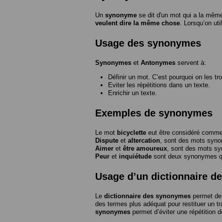
Un
synonyme
se dit d'un mot qui a la même
veulent dire la même chose
. Lorsqu’on ut
Usage des synonymes
Synonymes
et
Antonymes
servent à:
Définir un mot. C’est pourquoi on les tr
Eviter les répétitions dans un texte.
Enrichir un texte.
Exemples de synonymes
Le mot
bicyclette
eut être considéré com
Dispute
et
altercation
, sont des mots syn
Aimer
et
être amoureux
, sont des mots s
Peur
et
inquiétude
sont deux synonymes que
Usage d’un dictionnaire 
Le
dictionnaire des synonymes
permet de 
des termes plus adéquat pour restituer un trai
synonymes
permet d’éviter une répétition d