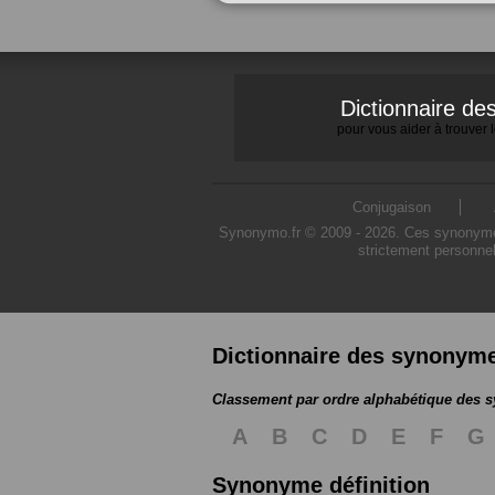
Dictionnaire d
pour vous aider à trouver
Conjugaison
Synonymo.fr © 2009 - 2026. Ces synonymes s
strictement personnel
Dictionnaire des synonym
Classement par ordre alphabétique des
A
B
C
D
E
F
G
Synonyme définition