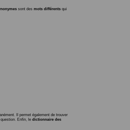
ynonymes
sont des
mots différents
qui
anément. Il permet également de trouver
n question. Enfin, le
dictionnaire des