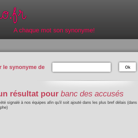
A chaque mot son synonyme!
r le synonyme de
Ok
n résultat pour
banc des accusés
été signalé à nos équipes afin qu'il soit ajouté dans les plus bref délais (dans
aphe)