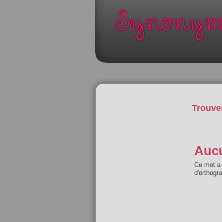
Trouve
Aucu
Ce mot a 
d'orthogr