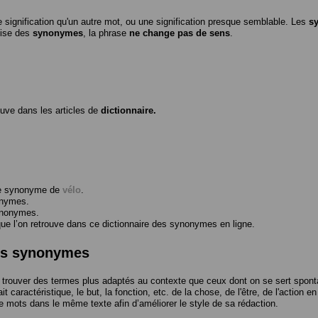
 signification qu'un autre mot, ou une signification presque semblable. Les
s
ilise des
synonymes
, la phrase
ne change pas de sens
.
ouve dans les articles de
dictionnaire.
me synonyme de
vélo
.
onymes.
ynonymes.
 l’on retrouve dans ce dictionnaire des synonymes en ligne.
des synonymes
trouver des termes plus adaptés au contexte que ceux dont on se sert spont
t caractéristique, le but, la fonction, etc. de la chose, de l'être, de l'action e
e mots dans le même texte afin d’améliorer le style de sa rédaction.