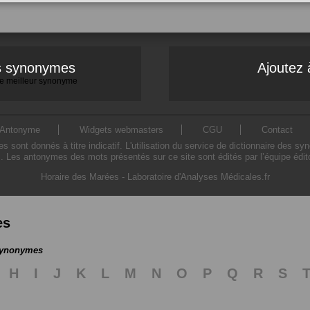
es synonymes
Ajoutez 
 le meilleur synonyme
Antonyme
Widgets webmasters
CGU
Contact
ont donnés à titre indicatif. L'utilisation du service de dictionnaire des sy
. Les antonymes des mots présentés sur ce site sont édités par l’équipe édi
Horaire des Marées
-
Laboratoire d'Analyses Médicales.fr
es
 synonymes
H
I
J
K
L
M
N
O
P
Q
R
S