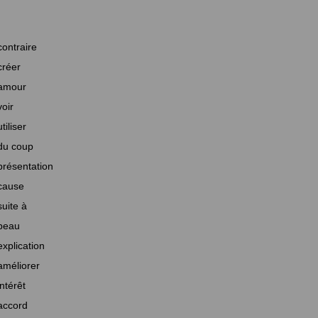
contraire
créer
amour
voir
utiliser
du coup
présentation
cause
suite à
beau
explication
améliorer
intérêt
accord