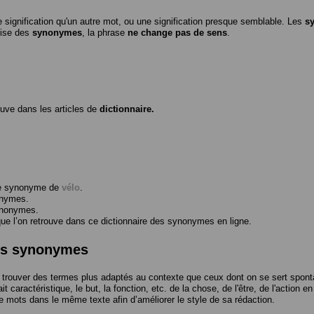
 signification qu'un autre mot, ou une signification presque semblable. Les
s
ilise des
synonymes
, la phrase
ne change pas de sens
.
ouve dans les articles de
dictionnaire.
me synonyme de
vélo
.
onymes.
ynonymes.
 l’on retrouve dans ce dictionnaire des synonymes en ligne.
des synonymes
trouver des termes plus adaptés au contexte que ceux dont on se sert spont
t caractéristique, le but, la fonction, etc. de la chose, de l'être, de l'action e
e mots dans le même texte afin d’améliorer le style de sa rédaction.