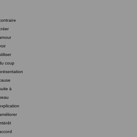
contraire
créer
amour
voir
utiliser
du coup
présentation
cause
suite à
beau
explication
améliorer
intérêt
accord