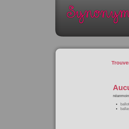
Trouve
Aucu
néanmoins
ballo
balla