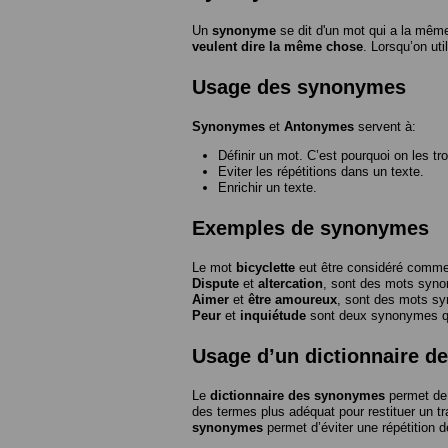
Un
synonyme
se dit d'un mot qui a la même
veulent dire la même chose
. Lorsqu’on ut
Usage des synonymes
Synonymes
et
Antonymes
servent à:
Définir un mot. C’est pourquoi on les tr
Eviter les répétitions dans un texte.
Enrichir un texte.
Exemples de synonymes
Le mot
bicyclette
eut être considéré com
Dispute
et
altercation
, sont des mots syn
Aimer
et
être amoureux
, sont des mots s
Peur
et
inquiétude
sont deux synonymes que
Usage d’un dictionnaire 
Le
dictionnaire des synonymes
permet de 
des termes plus adéquat pour restituer un trai
synonymes
permet d’éviter une répétition d