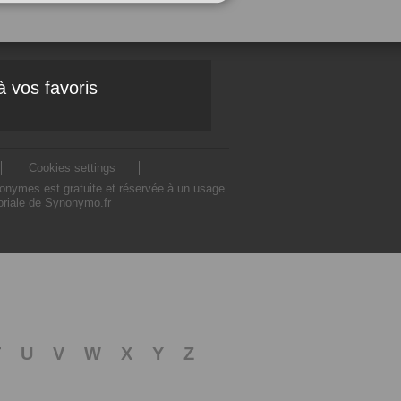
à vos favoris
Cookies settings
nonymes est gratuite et réservée à un usage
toriale de Synonymo.fr
T
U
V
W
X
Y
Z