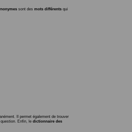
ynonymes
sont des
mots différents
qui
anément. Il permet également de trouver
n question. Enfin, le
dictionnaire des