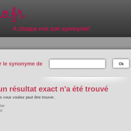
A chaque mot son synonyme!
r le synonyme de
Ok
n résultat exact n'a été trouvé
 vous vouliez peut être trouver...
tter
st