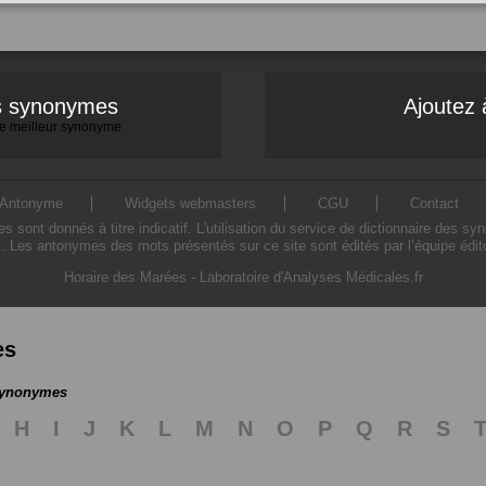
es synonymes
Ajoutez 
 le meilleur synonyme
Antonyme
Widgets webmasters
CGU
Contact
ont donnés à titre indicatif. L'utilisation du service de dictionnaire des sy
. Les antonymes des mots présentés sur ce site sont édités par l’équipe édi
Horaire des Marées
-
Laboratoire d'Analyses Médicales.fr
es
 synonymes
H
I
J
K
L
M
N
O
P
Q
R
S