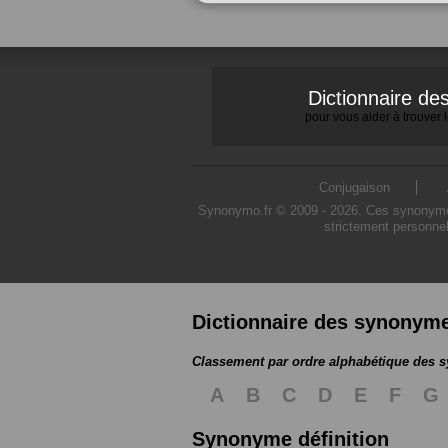
Dictionnaire d
pour vous aider à trouver
Conjugaison
Synonymo.fr © 2009 - 2026. Ces synonymes s
strictement personnel
Dictionnaire des synonym
Classement par ordre alphabétique des
A
B
C
D
E
F
G
Synonyme définition