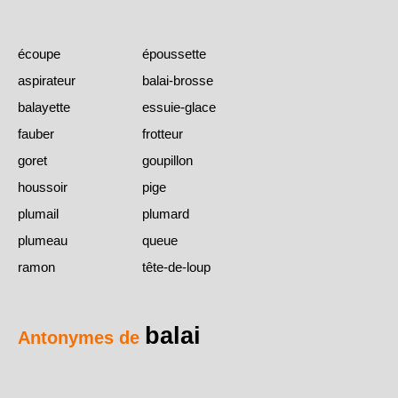
écoupe
époussette
aspirateur
balai-brosse
balayette
essuie-glace
fauber
frotteur
goret
goupillon
houssoir
pige
plumail
plumard
plumeau
queue
ramon
tête-de-loup
balai
Antonymes de