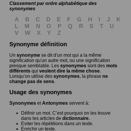
Classement par ordre alphabétique des
synonymes
A
B
C
D
E
F
G
H
I
J
K
L
M
N
O
P
Q
R
S
T
U
V
W
X
Y
Z
Synonyme définition
Un
synonyme
se dit d'un mot qui a la même
signification qu'un autre mot, ou une signification
presque semblable. Les
synonymes
sont des
mots
différents
qui
veulent dire la même chose
.
Lorsqu’on utilise des
synonymes
, la phrase
ne
change pas de sens
.
Usage des synonymes
Synonymes
et
Antonymes
servent à:
Définir un mot. C’est pourquoi on les trouve
dans les articles de
dictionnaire.
Eviter les répétitions dans un texte.
Enrichir un texte.