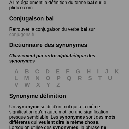
A lire également la définition du terme
bal
sur le
ptidico.com
Conjugaison bal
Retrouver la conjugaison du verbe
bal
sur
conjugons.fr
Dictionnaire des synonymes
Classement par ordre alphabétique des
synonymes
A
B
C
D
E
F
G
H
I
J
K
L
M
N
O
P
Q
R
S
T
U
V
W
X
Y
Z
Synonyme définition
Un
synonyme
se dit d'un mot qui a la même
signification qu'un autre mot, ou une signification
presque semblable. Les
synonymes
sont des
mots
différents
qui
veulent dire la même chose
.
Lorsqu’on utilise des
synonymes
, la phrase
ne