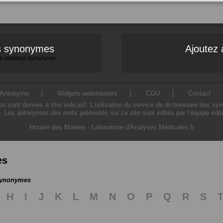
es synonymes
Ajoutez 
 le meilleur synonyme
Antonyme
Widgets webmasters
CGU
Contact
ont donnés à titre indicatif. L'utilisation du service de dictionnaire des sy
. Les antonymes des mots présentés sur ce site sont édités par l’équipe édi
Horaire des Marées
-
Laboratoire d'Analyses Médicales.fr
es
 synonymes
H
I
J
K
L
M
N
O
P
Q
R
S