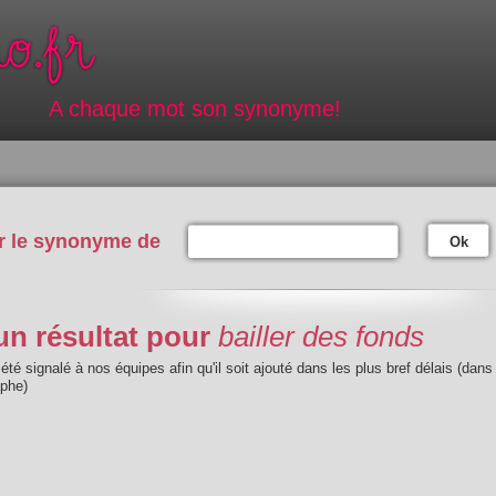
A chaque mot son synonyme!
r le synonyme de
Ok
n résultat pour
bailler des fonds
été signalé à nos équipes afin qu'il soit ajouté dans les plus bref délais (dans
aphe)