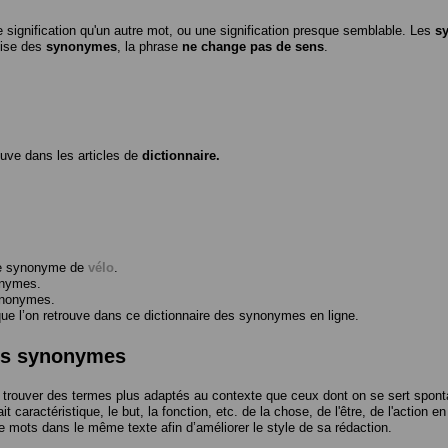
 signification qu'un autre mot, ou une signification presque semblable. Les
s
ilise des
synonymes
, la phrase
ne change pas de sens
.
ouve dans les articles de
dictionnaire.
me synonyme de
vélo
.
onymes.
ynonymes.
 l’on retrouve dans ce dictionnaire des synonymes en ligne.
des synonymes
trouver des termes plus adaptés au contexte que ceux dont on se sert spont
t caractéristique, le but, la fonction, etc. de la chose, de l'être, de l'action e
e mots dans le même texte afin d’améliorer le style de sa rédaction.