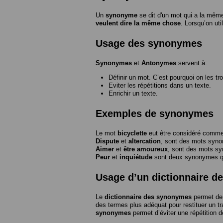
Un
synonyme
se dit d'un mot qui a la même
veulent dire la même chose
. Lorsqu’on ut
Usage des synonymes
Synonymes
et
Antonymes
servent à:
Définir un mot. C’est pourquoi on les tr
Eviter les répétitions dans un texte.
Enrichir un texte.
Exemples de synonymes
Le mot
bicyclette
eut être considéré com
Dispute
et
altercation
, sont des mots syn
Aimer
et
être amoureux
, sont des mots s
Peur
et
inquiétude
sont deux synonymes que
Usage d’un dictionnaire 
Le
dictionnaire des synonymes
permet de 
des termes plus adéquat pour restituer un trai
synonymes
permet d’éviter une répétition d