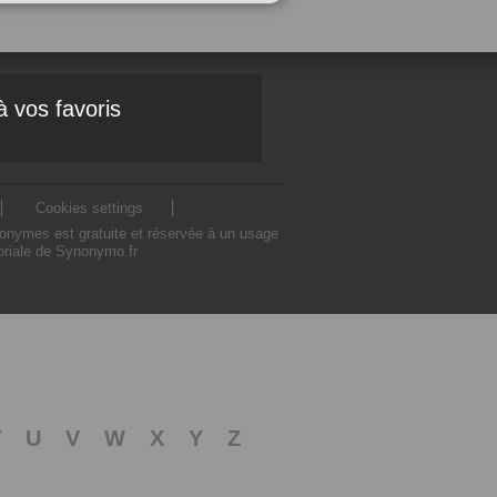
à vos favoris
Cookies settings
nonymes est gratuite et réservée à un usage
toriale de Synonymo.fr
T
U
V
W
X
Y
Z