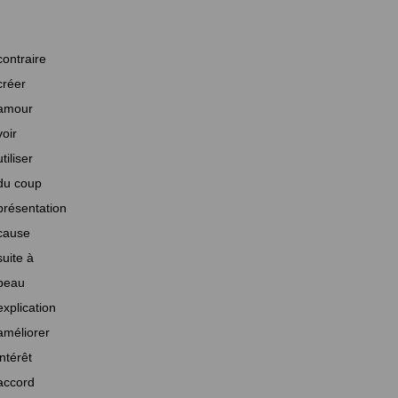
contraire
créer
amour
voir
utiliser
du coup
présentation
cause
suite à
beau
explication
améliorer
intérêt
accord