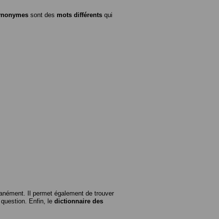
ynonymes
sont des
mots différents
qui
anément. Il permet également de trouver
n question. Enfin, le
dictionnaire des