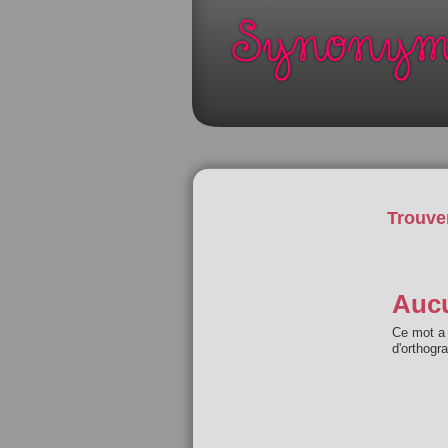
Trouve
Aucu
Ce mot a 
d'orthogr