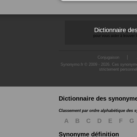
Dictionnaire d
pour vous aider à trouver
Conjugaison
Synonymo.fr © 2009 - 2026. Ces synonymes s
strictement personnel
Dictionnaire des synonym
Classement par ordre alphabétique des
A
B
C
D
E
F
G
Synonyme définition