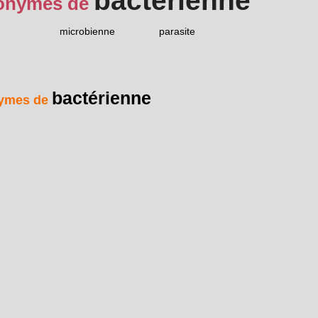
bactérienne
onymes de
microbienne
parasite
bactérienne
ymes de