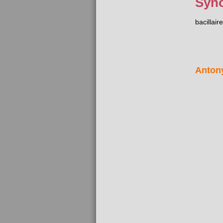
Syn
bacillaire
Anton