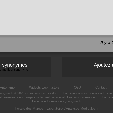
Il y 
es synonymes
Ajoutez 
 le meilleur synonyme
Antonyme
Widgets webmasters
CGU
Contact
mo.fr © 2026 - Ces synonymes du mot bactérienne sont donnés à titre indicat
t réservée à un usage strictement personnel. Les synonymes du mot bactérie
l’équipe éditoriale de synonymo.fr
Horaire des Marées
-
Laboratoire d'Analyses Médicales.fr