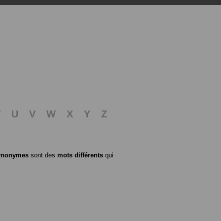
T
U
V
W
X
Y
Z
ynonymes
sont des
mots différents
qui