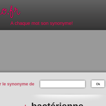
A chaque mot son synonyme!
r le synonyme de
Ok