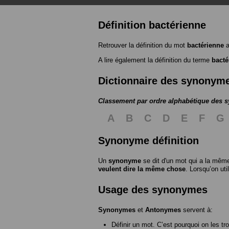
Définition bactérienne
Retrouver la définition du mot
bactérienne
a
A lire également la définition du terme
bacté
Dictionnaire des synonym
Classement par ordre alphabétique des
A
B
C
D
E
F
G
Synonyme définition
Un
synonyme
se dit d'un mot qui a la même
veulent dire la même chose
. Lorsqu’on ut
Usage des synonymes
Synonymes
et
Antonymes
servent à:
Définir un mot. C’est pourquoi on les tr