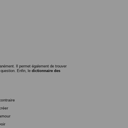
anément. Il permet également de trouver
n question. Enfin, le
dictionnaire des
contraire
créer
amour
voir