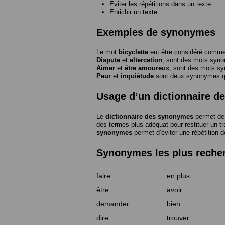
Eviter les répétitions dans un texte.
Enrichir un texte.
Exemples de synonymes
Le mot
bicyclette
eut être considéré com
Dispute
et
altercation
, sont des mots syn
Aimer
et
être amoureux
, sont des mots s
Peur
et
inquiétude
sont deux synonymes que
Usage d’un dictionnaire 
Le
dictionnaire des synonymes
permet de 
des termes plus adéquat pour restituer un trai
synonymes
permet d’éviter une répétition d
Synonymes les plus reche
faire
en plus
être
avoir
demander
bien
dire
trouver