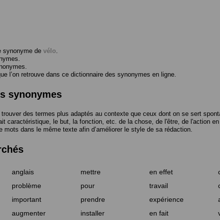
me synonyme de
vélo
.
onymes.
ynonymes.
 l’on retrouve dans ce dictionnaire des synonymes en ligne.
des synonymes
trouver des termes plus adaptés au contexte que ceux dont on se sert spont
t caractéristique, le but, la fonction, etc. de la chose, de l'être, de l'action e
e mots dans le même texte afin d’améliorer le style de sa rédaction.
rchés
anglais
mettre
en effet
problème
pour
travail
important
prendre
expérience
augmenter
installer
en fait