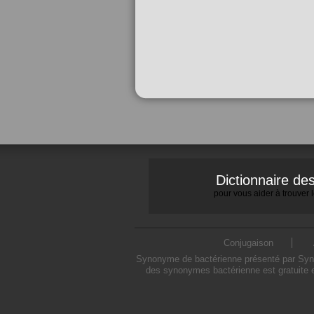
Dictionnaire d
pour vous aider à trouver
Conjugaison
Synonyme de bactérienne présenté par Synony
des synonymes bactérienne est gratuite e