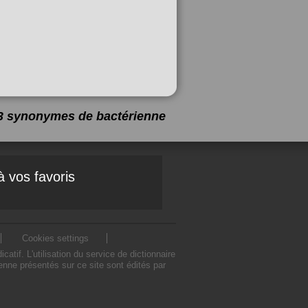
a 3 synonymes de
bactérienne
à vos favoris
Cookies settings
if. L'utilisation du service de dictionnaire
nne présentés sur ce site sont édités par