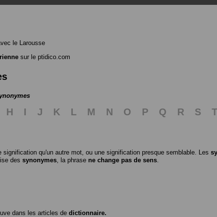
vec le Larousse
rienne
sur le ptidico.com
es
 synonymes
H
I
J
K
L
M
N
O
P
Q
R
S
 signification qu'un autre mot, ou une signification presque semblable. Les
s
ilise des
synonymes
, la phrase
ne change pas de sens
.
ouve dans les articles de
dictionnaire.