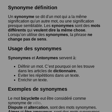
Synonyme définition
Un
synonyme
se dit d'un mot qui a la même
signification qu'un autre mot, ou une signification
presque semblable. Les
synonymes
sont des
mots
différents
qui
veulent dire la même chose
.
Lorsqu’on utilise des
synonymes
, la phrase
ne
change pas de sens
.
Usage des synonymes
Synonymes
et
Antonymes
servent à:
Définir un mot. C’est pourquoi on les trouve
dans les articles de
dictionnaire.
Eviter les répétitions dans un texte.
Enrichir un texte.
Exemples de synonymes
Le mot
bicyclette
eut être considéré comme
synonyme de
vélo
.
Dispute
et
altercation
, sont des mots synonymes.
Aimer
et
être amoureux
, sont des mots synonymes.