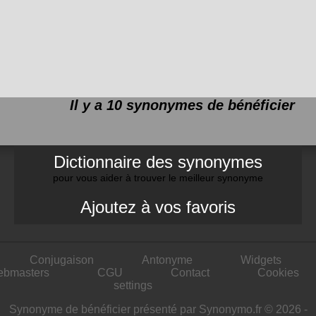
Il y a 10 synonymes de
bénéficier
Dictionnaire des synonymes
pour vous aider à trouver le meilleur synonyme
Ajoutez à vos favoris
Conjugaison
Antonyme
Widgets
ebmasters
CGU
Contact
Cookies
settings
Synonyme de bénéficier présenté par Synonymo.fr © 2026 -