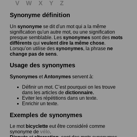
V
W
X
Y
Z
Synonyme définition
Un
synonyme
se dit d'un mot qui a la même
signification qu'un autre mot, ou une signification
presque semblable. Les
synonymes
sont des
mots
différents
qui
veulent dire la même chose
.
Lorsqu’on utilise des
synonymes
, la phrase
ne
change pas de sens
.
Usage des synonymes
Synonymes
et
Antonymes
servent à:
Définir un mot. C’est pourquoi on les trouve
dans les articles de
dictionnaire.
Eviter les répétitions dans un texte.
Enrichir un texte.
Exemples de synonymes
Le mot
bicyclette
eut être considéré comme
synonyme de
vélo
.