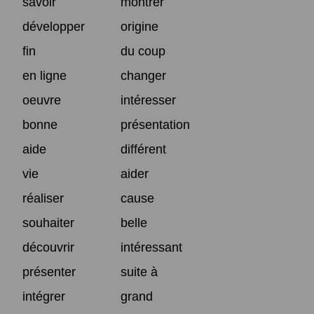
savoir
montrer
développer
origine
fin
du coup
en ligne
changer
oeuvre
intéresser
bonne
présentation
aide
différent
vie
aider
réaliser
cause
souhaiter
belle
découvrir
intéressant
présenter
suite à
intégrer
grand