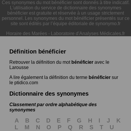
Ces synonymes du mot bénéficier sont donnés à titre indicatif.
L'utilisation du service de dictionnaire des synonymes
bénéficier est gratuite et réservée à un usage strictement
personnel. Les synonymes du mot bénéficier présentés sur ce
site sont édités par l’équipe éditoriale de synonymo.fr
Horaire des Marées
-
Laboratoire d'Analyses Médicales.fr
Définition bénéficier
Retrouver la définition du mot
bénéficier
avec le
Larousse
A lire également la définition du terme
bénéficier
sur
le ptidico.com
Dictionnaire des synonymes
Classement par ordre alphabétique des
synonymes
A
B
C
D
E
F
G
H
I
J
K
L
M
N
O
P
Q
R
S
T
U