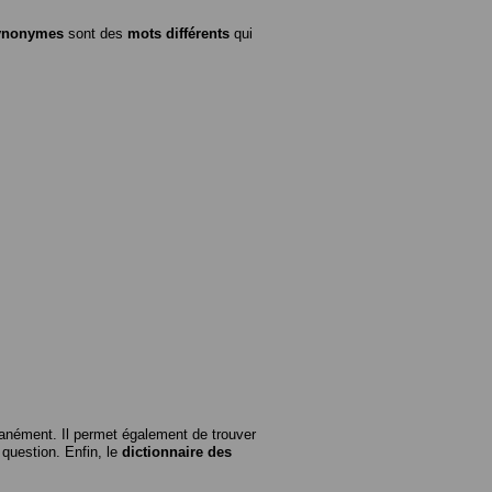
ynonymes
sont des
mots différents
qui
anément. Il permet également de trouver
n question. Enfin, le
dictionnaire des