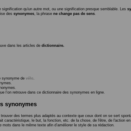
 signification qu'un autre mot, ou une signification presque semblable. Les
s
ilise des
synonymes
, la phrase
ne change pas de sens
.
ouve dans les articles de
dictionnaire.
me synonyme de
vélo
.
onymes.
ynonymes.
 l’on retrouve dans ce dictionnaire des synonymes en ligne.
des synonymes
trouver des termes plus adaptés au contexte que ceux dont on se sert spont
t caractéristique, le but, la fonction, etc. de la chose, de l'être, de l'action e
e mots dans le même texte afin d’améliorer le style de sa rédaction.