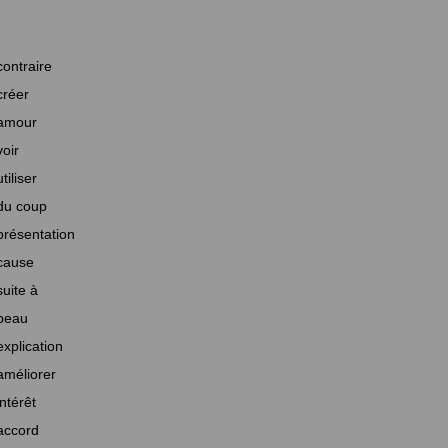
contraire
créer
amour
voir
utiliser
du coup
présentation
cause
suite à
beau
explication
améliorer
intérêt
accord