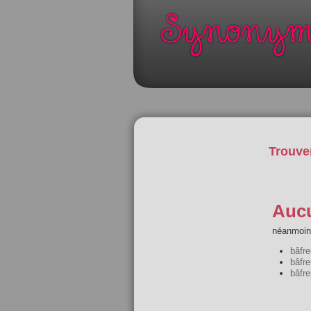
Trouve
Aucu
néanmoins
bâfre
bâfre
bâfre