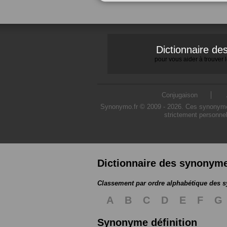
Dictionnaire d
pour vous aider à trouver
Conjugaison
Synonymo.fr © 2009 - 2026. Ces synonymes s
strictement personnel
Dictionnaire des synonym
Classement par ordre alphabétique des
A
B
C
D
E
F
G
Synonyme définition