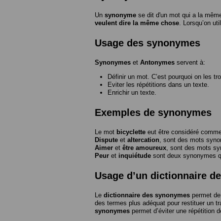
Un
synonyme
se dit d'un mot qui a la même
veulent dire la même chose
. Lorsqu’on ut
Usage des synonymes
Synonymes
et
Antonymes
servent à:
Définir un mot. C’est pourquoi on les tr
Eviter les répétitions dans un texte.
Enrichir un texte.
Exemples de synonymes
Le mot
bicyclette
eut être considéré com
Dispute
et
altercation
, sont des mots syn
Aimer
et
être amoureux
, sont des mots s
Peur
et
inquiétude
sont deux synonymes que
Usage d’un dictionnaire 
Le
dictionnaire des synonymes
permet de 
des termes plus adéquat pour restituer un trai
synonymes
permet d’éviter une répétition d