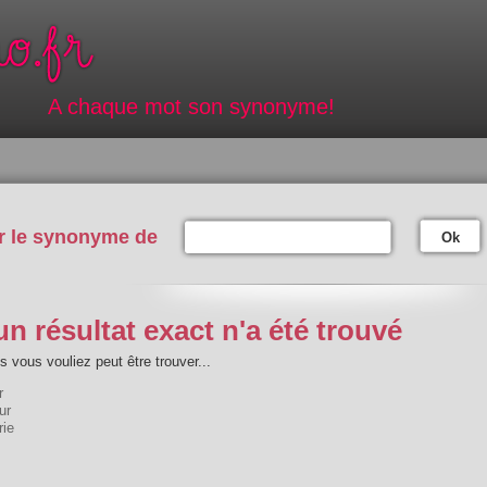
A chaque mot son synonyme!
r le synonyme de
Ok
n résultat exact n'a été trouvé
 vous vouliez peut être trouver...
r
ur
rie