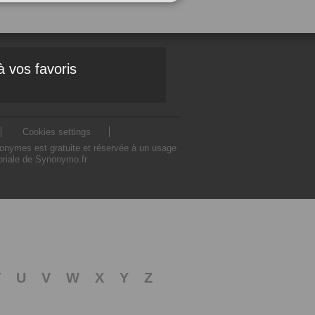
à vos favoris
Cookies settings
nonymes est gratuite et réservée à un usage
toriale de Synonymo.fr
T
U
V
W
X
Y
Z