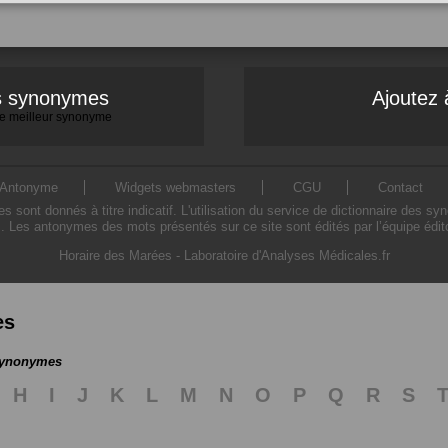
es synonymes
Ajoutez 
 le meilleur synonyme
Antonyme
Widgets webmasters
CGU
Contact
ont donnés à titre indicatif. L'utilisation du service de dictionnaire des sy
. Les antonymes des mots présentés sur ce site sont édités par l’équipe édi
Horaire des Marées
-
Laboratoire d'Analyses Médicales.fr
es
 synonymes
H
I
J
K
L
M
N
O
P
Q
R
S