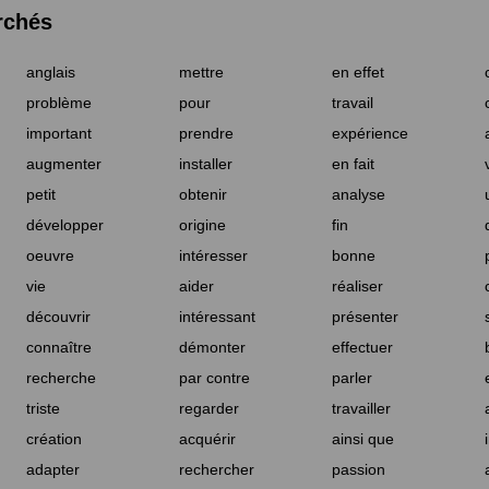
rchés
anglais
mettre
en effet
problème
pour
travail
important
prendre
expérience
augmenter
installer
en fait
petit
obtenir
analyse
développer
origine
fin
oeuvre
intéresser
bonne
vie
aider
réaliser
découvrir
intéressant
présenter
connaître
démonter
effectuer
recherche
par contre
parler
triste
regarder
travailler
création
acquérir
ainsi que
adapter
rechercher
passion