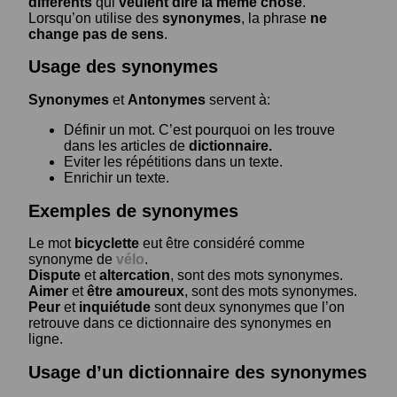
différents
qui
veulent dire la même chose
.
Lorsqu’on utilise des
synonymes
, la phrase
ne
change pas de sens
.
Usage des synonymes
Synonymes
et
Antonymes
servent à:
Définir un mot. C’est pourquoi on les trouve
dans les articles de
dictionnaire.
Eviter les répétitions dans un texte.
Enrichir un texte.
Exemples de synonymes
Le mot
bicyclette
eut être considéré comme
synonyme de
vélo
.
Dispute
et
altercation
, sont des mots synonymes.
Aimer
et
être amoureux
, sont des mots synonymes.
Peur
et
inquiétude
sont deux synonymes que l’on
retrouve dans ce dictionnaire des synonymes en
ligne.
Usage d’un dictionnaire des synonymes