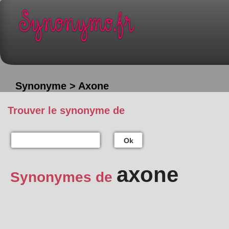
Synonyme > Axone
Trouver le synonyme de
Ok
axone
Synonymes de