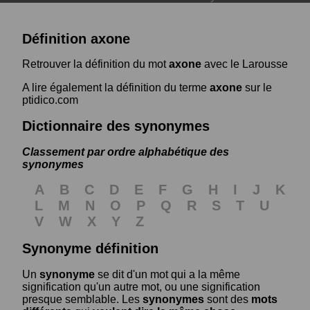
Définition axone
Retrouver la définition du mot
axone
avec le Larousse
A lire également la définition du terme
axone
sur le
ptidico.com
Dictionnaire des synonymes
Classement par ordre alphabétique des
synonymes
A
B
C
D
E
F
G
H
I
J
K
L
M
N
O
P
Q
R
S
T
U
V
W
X
Y
Z
Synonyme définition
Un
synonyme
se dit d'un mot qui a la même
signification qu'un autre mot, ou une signification
presque semblable. Les
synonymes
sont des
mots