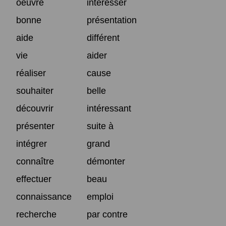
oeuvre
intéresser
bonne
présentation
aide
différent
vie
aider
réaliser
cause
souhaiter
belle
découvrir
intéressant
présenter
suite à
intégrer
grand
connaître
démonter
effectuer
beau
connaissance
emploi
recherche
par contre