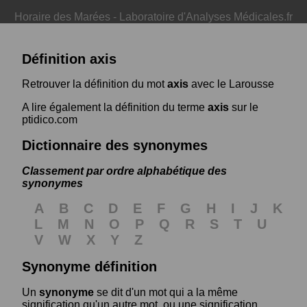
Horaire des Marées
-
Laboratoire d'Analyses Médicales.fr
Définition axis
Retrouver la définition du mot
axis
avec le Larousse
A lire également la définition du terme
axis
sur le
ptidico.com
Dictionnaire des synonymes
Classement par ordre alphabétique des
synonymes
A
B
C
D
E
F
G
H
I
J
K
L
M
N
O
P
Q
R
S
T
U
V
W
X
Y
Z
Synonyme définition
Un
synonyme
se dit d'un mot qui a la même
signification qu'un autre mot, ou une signification