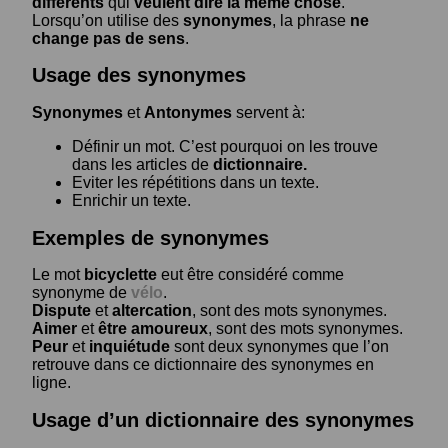
différents
qui
veulent dire la même chose
.
Lorsqu’on utilise des
synonymes
, la phrase
ne
change pas de sens
.
Usage des synonymes
Synonymes
et
Antonymes
servent à:
Définir un mot. C’est pourquoi on les trouve
dans les articles de
dictionnaire.
Eviter les répétitions dans un texte.
Enrichir un texte.
Exemples de synonymes
Le mot
bicyclette
eut être considéré comme
synonyme de
vélo
.
Dispute
et
altercation
, sont des mots synonymes.
Aimer
et
être amoureux
, sont des mots synonymes.
Peur
et
inquiétude
sont deux synonymes que l’on
retrouve dans ce dictionnaire des synonymes en
ligne.
Usage d’un dictionnaire des synonymes