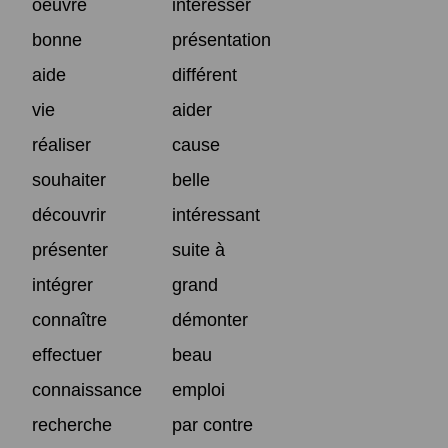
oeuvre
intéresser
bonne
présentation
aide
différent
vie
aider
réaliser
cause
souhaiter
belle
découvrir
intéressant
présenter
suite à
intégrer
grand
connaître
démonter
effectuer
beau
connaissance
emploi
recherche
par contre