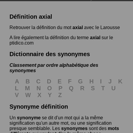
Définition axial
Retrouver la définition du mot
axial
avec le Larousse
A lire également la définition du terme
axial
sur le
ptidico.com
Dictionnaire des synonymes
Classement par ordre alphabétique des
synonymes
A
B
C
D
E
F
G
H
I
J
K
L
M
N
O
P
Q
R
S
T
U
V
W
X
Y
Z
Synonyme définition
Un
synonyme
se dit d'un mot qui a la même
signification qu'un autre mot, ou une signification
presque semblable. Les
synonymes
sont des
mots