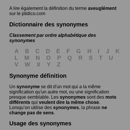
A lire également la définition du terme
aveuglément
sur le ptidico.com
Dictionnaire des synonymes
Classement par ordre alphabétique des
synonymes
A
B
C
D
E
F
G
H
I
J
K
L
M
N
O
P
Q
R
S
T
U
V
W
X
Y
Z
Synonyme définition
Un
synonyme
se dit d'un mot qui a la même
signification qu'un autre mot, ou une signification
presque semblable. Les
synonymes
sont des
mots
différents
qui
veulent dire la même chose
.
Lorsqu’on utilise des
synonymes
, la phrase
ne
change pas de sens
.
Usage des synonymes