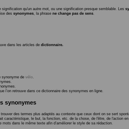
 signification qu'un autre mot, ou une signification presque semblable. Les
s
ilise des
synonymes
, la phrase
ne change pas de sens
.
ouve dans les articles de
dictionnaire.
me synonyme de
vélo
.
onymes.
ynonymes.
 l’on retrouve dans ce dictionnaire des synonymes en ligne.
des synonymes
trouver des termes plus adaptés au contexte que ceux dont on se sert spont
t caractéristique, le but, la fonction, etc. de la chose, de l'être, de l'action e
e mots dans le même texte afin d’améliorer le style de sa rédaction.