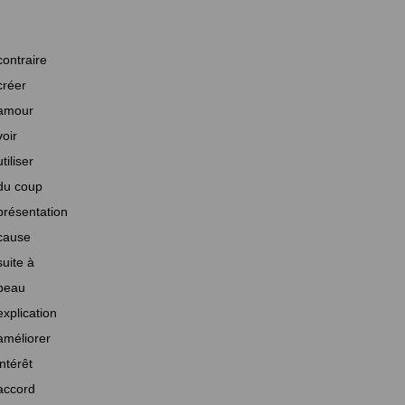
contraire
créer
amour
voir
utiliser
du coup
présentation
cause
suite à
beau
explication
améliorer
intérêt
accord