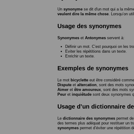
Un
synonyme
se dit d'un mot qui a la même
veulent dire la même chose
. Lorsqu’on ut
Usage des synonymes
Synonymes
et
Antonymes
servent à:
Définir un mot. C’est pourquoi on les tr
Eviter les répétitions dans un texte.
Enrichir un texte.
Exemples de synonymes
Le mot
bicyclette
eut être considéré com
Dispute
et
altercation
, sont des mots syn
Aimer
et
être amoureux
, sont des mots s
Peur
et
inquiétude
sont deux synonymes que
Usage d’un dictionnaire 
Le
dictionnaire des synonymes
permet de 
des termes plus adéquat pour restituer un trai
synonymes
permet d’éviter une répétition d