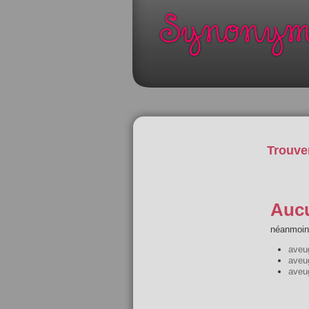
Trouve
Aucu
néanmoins
aveu
aveu
aveu