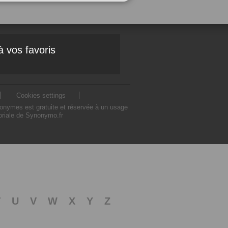
à vos favoris
Cookies settings
nonymes est gratuite et réservée à un usage
toriale de Synonymo.fr
T
U
V
W
X
Y
Z