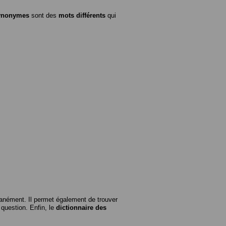
ynonymes
sont des
mots différents
qui
anément. Il permet également de trouver
n question. Enfin, le
dictionnaire des