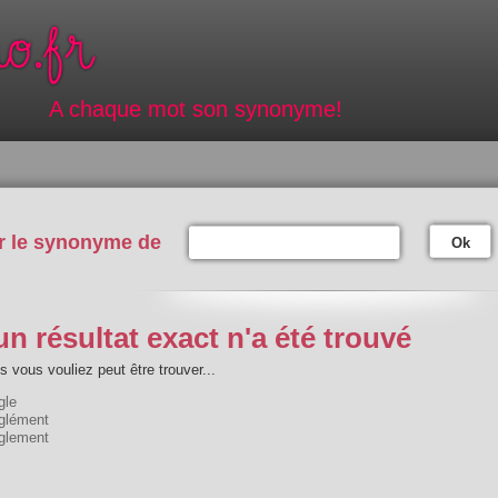
A chaque mot son synonyme!
r le synonyme de
Ok
n résultat exact n'a été trouvé
 vous vouliez peut être trouver...
gle
glément
glement