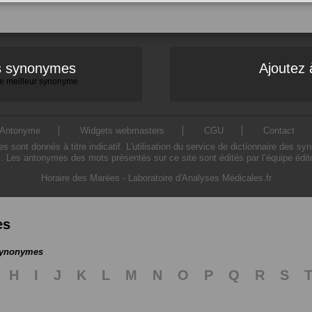
es synonymes
Ajoutez 
 le meilleur synonyme
Antonyme
Widgets webmasters
CGU
Contact
ont donnés à titre indicatif. L'utilisation du service de dictionnaire des sy
. Les antonymes des mots présentés sur ce site sont édités par l’équipe édi
Horaire des Marées
-
Laboratoire d'Analyses Médicales.fr
es
 synonymes
H
I
J
K
L
M
N
O
P
Q
R
S