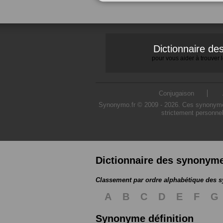
Dictionnaire d
pour vous aider à trouver
Conjugaison
Synonymo.fr © 2009 - 2026. Ces synonymes s
strictement personnel
Dictionnaire des synonym
Classement par ordre alphabétique des
A
B
C
D
E
F
G
Synonyme définition