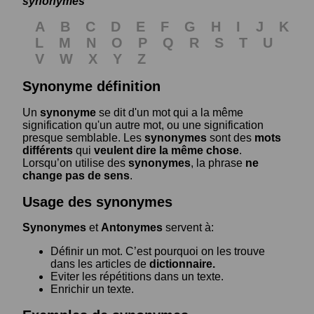
synonymes
A
B
C
D
E
F
G
H
I
J
K
L
M
N
O
P
Q
R
S
T
U
V
W
X
Y
Z
Synonyme définition
Un
synonyme
se dit d'un mot qui a la même
signification qu'un autre mot, ou une signification
presque semblable. Les
synonymes
sont des
mots
différents
qui
veulent dire la même chose
.
Lorsqu’on utilise des
synonymes
, la phrase
ne
change pas de sens
.
Usage des synonymes
Synonymes
et
Antonymes
servent à:
Définir un mot. C’est pourquoi on les trouve
dans les articles de
dictionnaire.
Eviter les répétitions dans un texte.
Enrichir un texte.