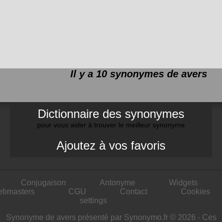
Il y a 10 synonymes de
avers
Dictionnaire des synonymes
pour vous aider à trouver le meilleur synonyme
Ajoutez à vos favoris
Conjugaison
Antonyme
Widgets
ebmasters
CGU
Contact
Cookies
settings
Synonyme de avers présenté par Synonymo.fr © 2026 - Ces