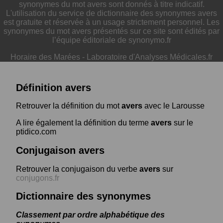
synonymes du mot avers sont donnés à titre indicatif.
L'utilisation du service de dictionnaire des synonymes avers
est gratuite et réservée à un usage strictement personnel. Les
synonymes du mot avers présentés sur ce site sont édités par
l’équipe éditoriale de synonymo.fr
Horaire des Marées
-
Laboratoire d'Analyses Médicales.fr
Définition avers
Retrouver la définition du mot
avers
avec le Larousse
A lire également la définition du terme
avers
sur le
ptidico.com
Conjugaison avers
Retrouver la conjugaison du verbe
avers
sur
conjugons.fr
Dictionnaire des synonymes
Classement par ordre alphabétique des