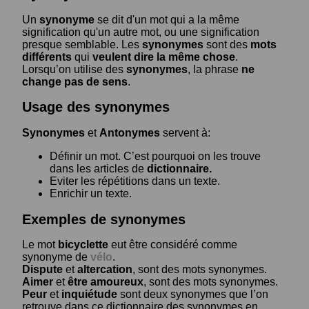
Un
synonyme
se dit d'un mot qui a la même
signification qu'un autre mot, ou une signification
presque semblable. Les
synonymes
sont des
mots
différents
qui
veulent dire la même chose
.
Lorsqu’on utilise des
synonymes
, la phrase
ne
change pas de sens
.
Usage des synonymes
Synonymes
et
Antonymes
servent à:
Définir un mot. C’est pourquoi on les trouve
dans les articles de
dictionnaire.
Eviter les répétitions dans un texte.
Enrichir un texte.
Exemples de synonymes
Le mot
bicyclette
eut être considéré comme
synonyme de
vélo
.
Dispute
et
altercation
, sont des mots synonymes.
Aimer
et
être amoureux
, sont des mots synonymes.
Peur
et
inquiétude
sont deux synonymes que l’on
retrouve dans ce dictionnaire des synonymes en