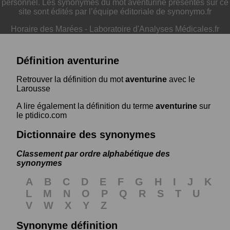
personnel. Les synonymes du mot aventurine présentés sur ce
site sont édités par l’équipe éditoriale de synonymo.fr
Horaire des Marées
-
Laboratoire d'Analyses Médicales.fr
Définition aventurine
Retrouver la définition du mot
aventurine
avec le
Larousse
A lire également la définition du terme
aventurine
sur
le ptidico.com
Dictionnaire des synonymes
Classement par ordre alphabétique des
synonymes
A
B
C
D
E
F
G
H
I
J
K
L
M
N
O
P
Q
R
S
T
U
V
W
X
Y
Z
Synonyme définition