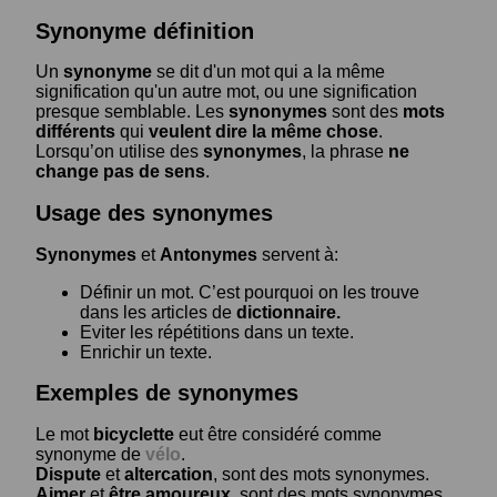
Synonyme définition
Un
synonyme
se dit d'un mot qui a la même
signification qu'un autre mot, ou une signification
presque semblable. Les
synonymes
sont des
mots
différents
qui
veulent dire la même chose
.
Lorsqu’on utilise des
synonymes
, la phrase
ne
change pas de sens
.
Usage des synonymes
Synonymes
et
Antonymes
servent à:
Définir un mot. C’est pourquoi on les trouve
dans les articles de
dictionnaire.
Eviter les répétitions dans un texte.
Enrichir un texte.
Exemples de synonymes
Le mot
bicyclette
eut être considéré comme
synonyme de
vélo
.
Dispute
et
altercation
, sont des mots synonymes.
Aimer
et
être amoureux
, sont des mots synonymes.