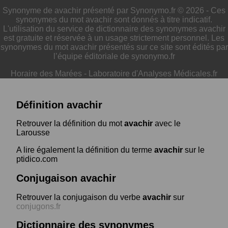
Synonyme de avachir présenté par Synonymo.fr © 2026 - Ces
synonymes du mot avachir sont donnés à titre indicatif.
L'utilisation du service de dictionnaire des synonymes avachir
est gratuite et réservée à un usage strictement personnel. Les
synonymes du mot avachir présentés sur ce site sont édités par
l’équipe éditoriale de synonymo.fr
Horaire des Marées
-
Laboratoire d'Analyses Médicales.fr
Définition avachir
Retrouver la définition du mot
avachir
avec le
Larousse
A lire également la définition du terme
avachir
sur le
ptidico.com
Conjugaison avachir
Retrouver la conjugaison du verbe
avachir
sur
conjugons.fr
Dictionnaire des synonymes