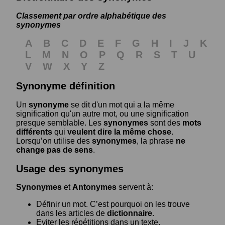
Classement par ordre alphabétique des
synonymes
A
B
C
D
E
F
G
H
I
J
K
L
M
N
O
P
Q
R
S
T
U
V
W
X
Y
Z
Synonyme définition
Un
synonyme
se dit d'un mot qui a la même
signification qu'un autre mot, ou une signification
presque semblable. Les
synonymes
sont des
mots
différents
qui
veulent dire la même chose
.
Lorsqu’on utilise des
synonymes
, la phrase
ne
change pas de sens
.
Usage des synonymes
Synonymes
et
Antonymes
servent à:
Définir un mot. C’est pourquoi on les trouve
dans les articles de
dictionnaire.
Eviter les répétitions dans un texte.