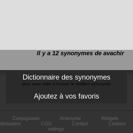
Il y a 12 synonymes de
avachir
Dictionnaire des synonymes
pour vous aider à trouver le meilleur synonyme
Ajoutez à vos favoris
Conjugaison
Antonyme
Widgets
ebmasters
CGU
Contact
Cookies
settings