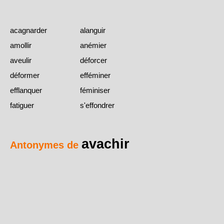
acagnarder
alanguir
amollir
anémier
aveulir
déforcer
déformer
efféminer
efflanquer
féminiser
fatiguer
s'effondrer
avachir
Antonymes de