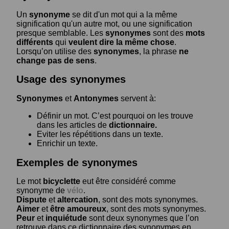
Un
synonyme
se dit d'un mot qui a la même
signification qu'un autre mot, ou une signification
presque semblable. Les
synonymes
sont des
mots
différents
qui
veulent dire la même chose
.
Lorsqu’on utilise des
synonymes
, la phrase
ne
change pas de sens
.
Usage des synonymes
Synonymes
et
Antonymes
servent à:
Définir un mot. C’est pourquoi on les trouve
dans les articles de
dictionnaire.
Eviter les répétitions dans un texte.
Enrichir un texte.
Exemples de synonymes
Le mot
bicyclette
eut être considéré comme
synonyme de
vélo
.
Dispute
et
altercation
, sont des mots synonymes.
Aimer
et
être amoureux
, sont des mots synonymes.
Peur
et
inquiétude
sont deux synonymes que l’on
retrouve dans ce dictionnaire des synonymes en