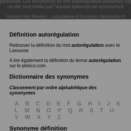
personnel. Les synonymes du mot autorégulation présentés sur
ce site sont édités par l’équipe éditoriale de synonymo.fr
Horaire des Marées
-
Laboratoire d'Analyses Médicales.fr
Définition autorégulation
Retrouver la définition du mot
autorégulation
avec le
Larousse
A lire également la définition du terme
autorégulation
sur le ptidico.com
Dictionnaire des synonymes
Classement par ordre alphabétique des
synonymes
A
B
C
D
E
F
G
H
I
J
K
L
M
N
O
P
Q
R
S
T
U
V
W
X
Y
Z
Synonyme définition