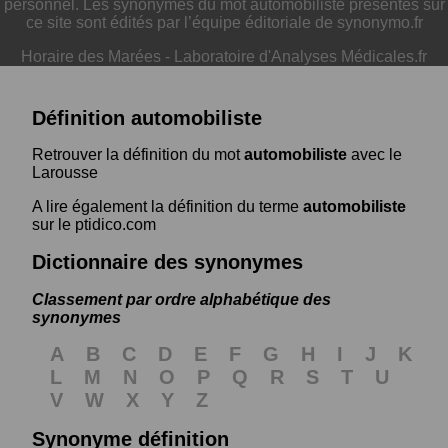
personnel. Les synonymes du mot automobiliste présentés sur
ce site sont édités par l’équipe éditoriale de synonymo.fr
Horaire des Marées
-
Laboratoire d'Analyses Médicales.fr
Définition automobiliste
Retrouver la définition du mot
automobiliste
avec le
Larousse
A lire également la définition du terme
automobiliste
sur le ptidico.com
Dictionnaire des synonymes
Classement par ordre alphabétique des
synonymes
A
B
C
D
E
F
G
H
I
J
K
L
M
N
O
P
Q
R
S
T
U
V
W
X
Y
Z
Synonyme définition