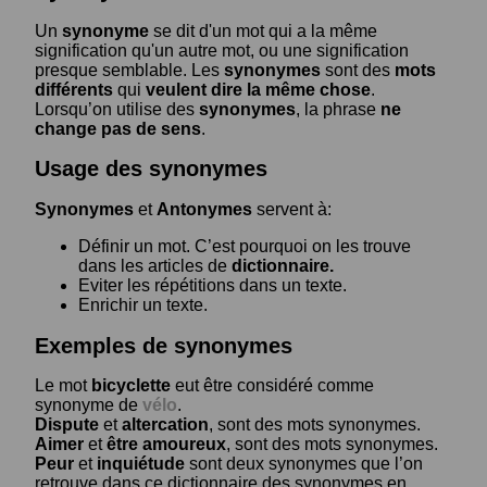
Un
synonyme
se dit d'un mot qui a la même
signification qu'un autre mot, ou une signification
presque semblable. Les
synonymes
sont des
mots
différents
qui
veulent dire la même chose
.
Lorsqu’on utilise des
synonymes
, la phrase
ne
change pas de sens
.
Usage des synonymes
Synonymes
et
Antonymes
servent à:
Définir un mot. C’est pourquoi on les trouve
dans les articles de
dictionnaire.
Eviter les répétitions dans un texte.
Enrichir un texte.
Exemples de synonymes
Le mot
bicyclette
eut être considéré comme
synonyme de
vélo
.
Dispute
et
altercation
, sont des mots synonymes.
Aimer
et
être amoureux
, sont des mots synonymes.
Peur
et
inquiétude
sont deux synonymes que l’on
retrouve dans ce dictionnaire des synonymes en