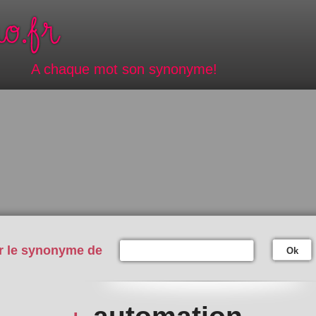
A chaque mot son synonyme!
r le synonyme de
Ok