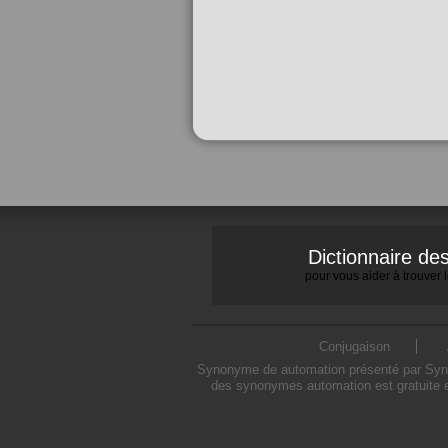
Dictionnaire d
pour vous aider à trouver
Conjugaison
Synonyme de automation présenté par Synony
des synonymes automation est gratuite e