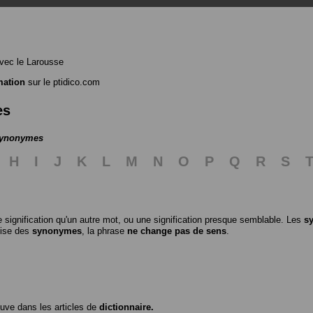
vec le Larousse
mation
sur le ptidico.com
es
 synonymes
H
I
J
K
L
M
N
O
P
Q
R
S
 signification qu'un autre mot, ou une signification presque semblable. Les
s
ilise des
synonymes
, la phrase
ne change pas de sens
.
ouve dans les articles de
dictionnaire.