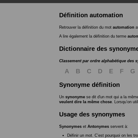
Définition automation
Retrouver la définition du mot
automation
a
A lire également la définition du terme
auto
Dictionnaire des synonym
Classement par ordre alphabétique des
A
B
C
D
E
F
G
Synonyme définition
Un
synonyme
se dit d'un mot qui a la même
veulent dire la même chose
. Lorsqu’on ut
Usage des synonymes
Synonymes
et
Antonymes
servent à:
Définir un mot. C’est pourquoi on les tr