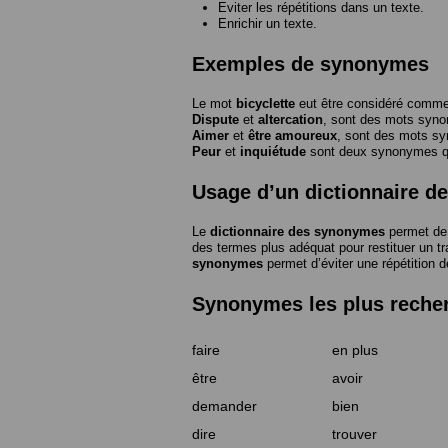
Eviter les répétitions dans un texte.
Enrichir un texte.
Exemples de synonymes
Le mot
bicyclette
eut être considéré com
Dispute
et
altercation
, sont des mots syn
Aimer
et
être amoureux
, sont des mots s
Peur
et
inquiétude
sont deux synonymes que
Usage d’un dictionnaire 
Le
dictionnaire des synonymes
permet de 
des termes plus adéquat pour restituer un trai
synonymes
permet d’éviter une répétition d
Synonymes les plus reche
faire
en plus
être
avoir
demander
bien
dire
trouver