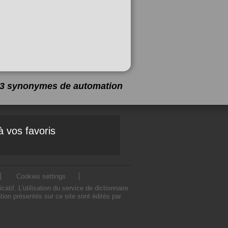
a 3 synonymes de
automation
à vos favoris
Cookies settings
f. L'utilisation du service de dictionnaire
on présentés sur ce site sont édités par