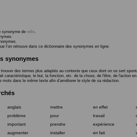
me synonyme de
vélo
.
onymes.
ynonymes.
 l’on retrouve dans ce dictionnaire des synonymes en ligne.
des synonymes
trouver des termes plus adaptés au contexte que ceux dont on se sert spont
t caractéristique, le but, la fonction, etc. de la chose, de l'être, de l'action e
e mots dans le même texte afin d’améliorer le style de sa rédaction.
rchés
anglais
mettre
en effet
problème
pour
travail
important
prendre
expérience
augmenter
installer
en fait