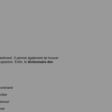
anément. Il permet également de trouver
n question. Enfin, le
dictionnaire des
contraire
créer
amour
voir