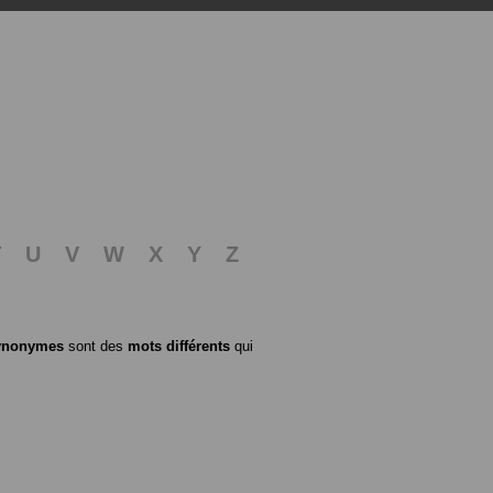
T
U
V
W
X
Y
Z
ynonymes
sont des
mots différents
qui