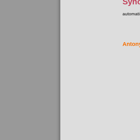
Syn
automati
Anton