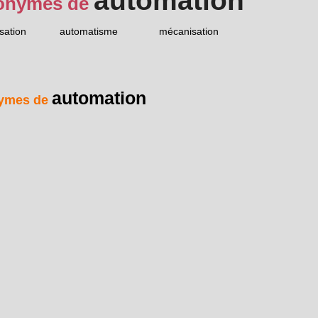
automation
onymes de
sation
automatisme
mécanisation
automation
ymes de