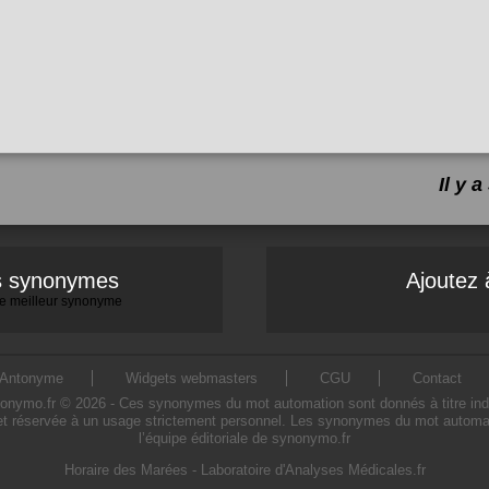
Il y 
es synonymes
Ajoutez 
 le meilleur synonyme
Antonyme
Widgets webmasters
CGU
Contact
mo.fr © 2026 - Ces synonymes du mot automation sont donnés à titre indicati
t réservée à un usage strictement personnel. Les synonymes du mot automati
l’équipe éditoriale de synonymo.fr
Horaire des Marées
-
Laboratoire d'Analyses Médicales.fr