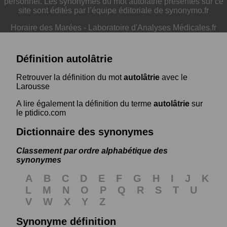
personnel. Les synonymes du mot autolâtrie présentés sur ce
site sont édités par l’équipe éditoriale de synonymo.fr
Horaire des Marées
-
Laboratoire d'Analyses Médicales.fr
Définition autolâtrie
Retrouver la définition du mot
autolâtrie
avec le
Larousse
A lire également la définition du terme
autolâtrie
sur
le ptidico.com
Dictionnaire des synonymes
Classement par ordre alphabétique des
synonymes
A
B
C
D
E
F
G
H
I
J
K
L
M
N
O
P
Q
R
S
T
U
V
W
X
Y
Z
Synonyme définition