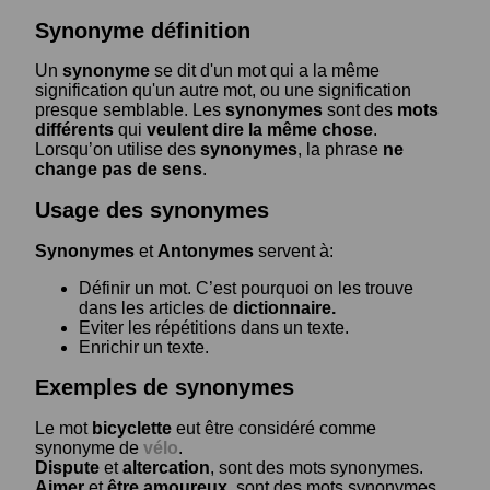
Synonyme définition
Un
synonyme
se dit d'un mot qui a la même
signification qu'un autre mot, ou une signification
presque semblable. Les
synonymes
sont des
mots
différents
qui
veulent dire la même chose
.
Lorsqu’on utilise des
synonymes
, la phrase
ne
change pas de sens
.
Usage des synonymes
Synonymes
et
Antonymes
servent à:
Définir un mot. C’est pourquoi on les trouve
dans les articles de
dictionnaire.
Eviter les répétitions dans un texte.
Enrichir un texte.
Exemples de synonymes
Le mot
bicyclette
eut être considéré comme
synonyme de
vélo
.
Dispute
et
altercation
, sont des mots synonymes.
Aimer
et
être amoureux
, sont des mots synonymes.