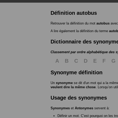
Définition autobus
Retrouver la définition du mot
autobus
avec
A lire également la définition du terme
auto
Dictionnaire des synonym
Classement par ordre alphabétique des
A
B
C
D
E
F
G
Synonyme définition
Un
synonyme
se dit d'un mot qui a la même
veulent dire la même chose
. Lorsqu’on ut
Usage des synonymes
Synonymes
et
Antonymes
servent à:
Définir un mot. C’est pourquoi on les tr