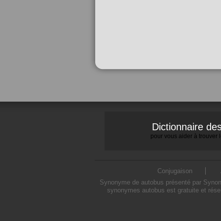
Dictionnaire d
pour vous aider à trouver
Conjugaison
Synonyme de autobus présenté par Synonymo
synonymes autobus est gratuite et rése