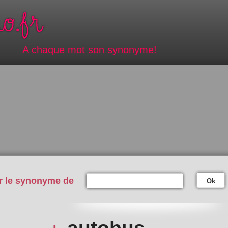
A chaque mot son synonyme!
r le synonyme de
Ok