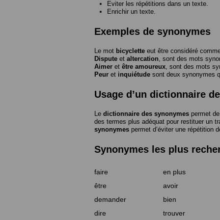
Eviter les répétitions dans un texte.
Enrichir un texte.
Exemples de synonymes
Le mot
bicyclette
eut être considéré com
Dispute
et
altercation
, sont des mots syn
Aimer
et
être amoureux
, sont des mots s
Peur
et
inquiétude
sont deux synonymes que
Usage d’un dictionnaire 
Le
dictionnaire des synonymes
permet de 
des termes plus adéquat pour restituer un trai
synonymes
permet d’éviter une répétition d
Synonymes les plus reche
faire
en plus
être
avoir
demander
bien
dire
trouver