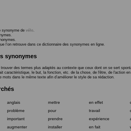
me synonyme de
vélo
.
onymes.
ynonymes.
 l’on retrouve dans ce dictionnaire des synonymes en ligne.
des synonymes
trouver des termes plus adaptés au contexte que ceux dont on se sert spont
t caractéristique, le but, la fonction, etc. de la chose, de l'être, de l'action e
e mots dans le même texte afin d’améliorer le style de sa rédaction.
rchés
anglais
mettre
en effet
problème
pour
travail
important
prendre
expérience
augmenter
installer
en fait