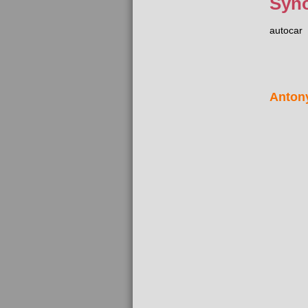
Syn
autocar
Anton