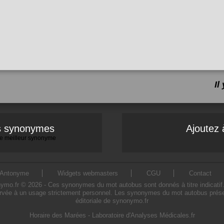
Il
es synonymes
Ajoutez 
 le meilleur synonyme
Antonyme
Widgets webmasters
CGU
Contact
.fr © 2026 - Ces synonymes du mot autobus sont donnés à titre indicatif. L'
rvée à un usage strictement personnel. Les synonymes du mot autobus présent
éditoriale de synonymo.fr
Horaire des Marées
-
Laboratoire d'Analyses Médicales.fr