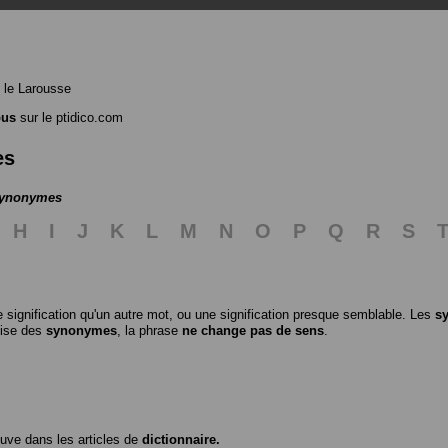
 le Larousse
bus
sur le ptidico.com
es
 synonymes
H
I
J
K
L
M
N
O
P
Q
R
S
 signification qu'un autre mot, ou une signification presque semblable. Les
s
ilise des
synonymes
, la phrase
ne change pas de sens
.
ouve dans les articles de
dictionnaire.