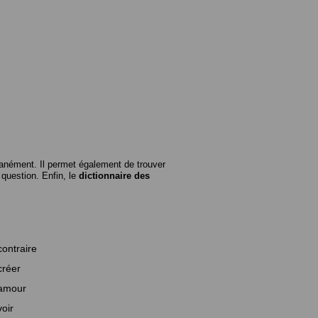
anément. Il permet également de trouver
n question. Enfin, le
dictionnaire des
contraire
créer
amour
voir