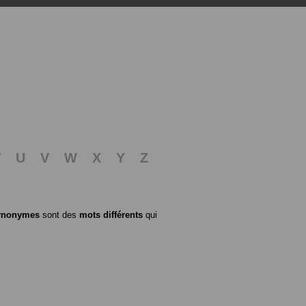
T
U
V
W
X
Y
Z
ynonymes
sont des
mots différents
qui