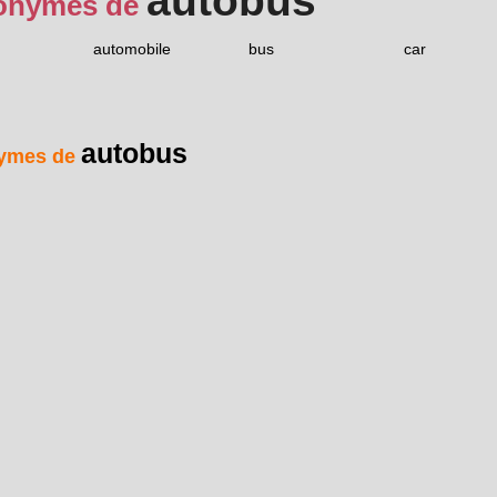
autobus
onymes de
automobile
bus
car
autobus
ymes de