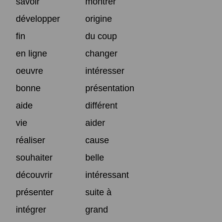
savoir
montrer
développer
origine
fin
du coup
en ligne
changer
oeuvre
intéresser
bonne
présentation
aide
différent
vie
aider
réaliser
cause
souhaiter
belle
découvrir
intéressant
présenter
suite à
intégrer
grand