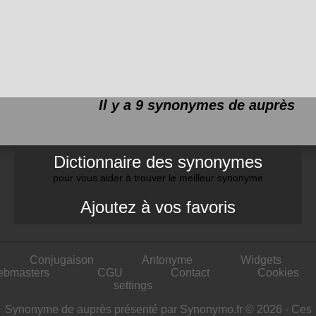
Il y a 9 synonymes de
auprès
Dictionnaire des synonymes
pour vous aider à trouver le meilleur synonyme
Ajoutez à vos favoris
Conjugaison
Antonyme
Widgets
ebmasters
CGU
Contact
Cookies
settings
Synonyme de auprès présenté par Synonymo.fr © 2026 - Ces