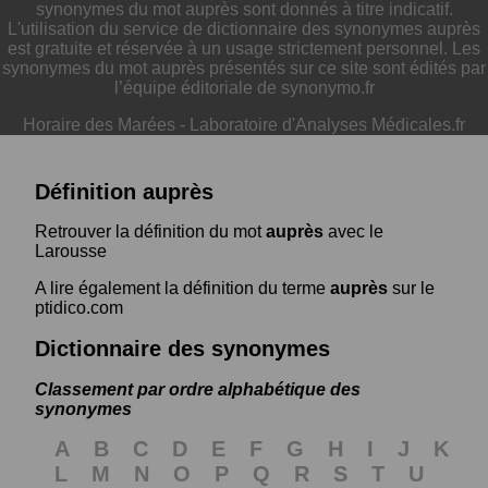
synonymes du mot auprès sont donnés à titre indicatif.
L'utilisation du service de dictionnaire des synonymes auprès
est gratuite et réservée à un usage strictement personnel. Les
synonymes du mot auprès présentés sur ce site sont édités par
l’équipe éditoriale de synonymo.fr
Horaire des Marées
-
Laboratoire d'Analyses Médicales.fr
Définition auprès
Retrouver la définition du mot
auprès
avec le
Larousse
A lire également la définition du terme
auprès
sur le
ptidico.com
Dictionnaire des synonymes
Classement par ordre alphabétique des
synonymes
A
B
C
D
E
F
G
H
I
J
K
L
M
N
O
P
Q
R
S
T
U