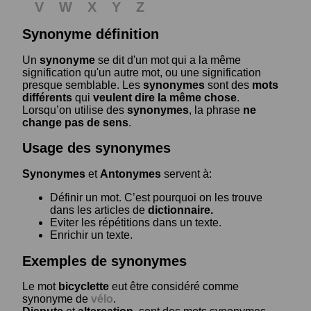
V
W
X
Y
Z
Synonyme définition
Un
synonyme
se dit d'un mot qui a la même
signification qu'un autre mot, ou une signification
presque semblable. Les
synonymes
sont des
mots
différents
qui
veulent dire la même chose
.
Lorsqu’on utilise des
synonymes
, la phrase
ne
change pas de sens
.
Usage des synonymes
Synonymes
et
Antonymes
servent à:
Définir un mot. C’est pourquoi on les trouve
dans les articles de
dictionnaire.
Eviter les répétitions dans un texte.
Enrichir un texte.
Exemples de synonymes
Le mot
bicyclette
eut être considéré comme
synonyme de
vélo
.