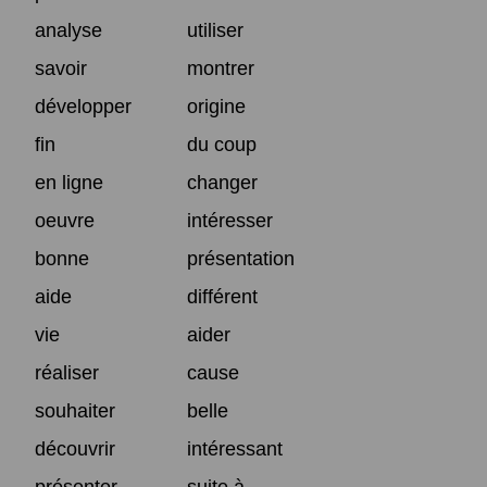
analyse
utiliser
savoir
montrer
développer
origine
fin
du coup
en ligne
changer
oeuvre
intéresser
bonne
présentation
aide
différent
vie
aider
réaliser
cause
souhaiter
belle
découvrir
intéressant
présenter
suite à