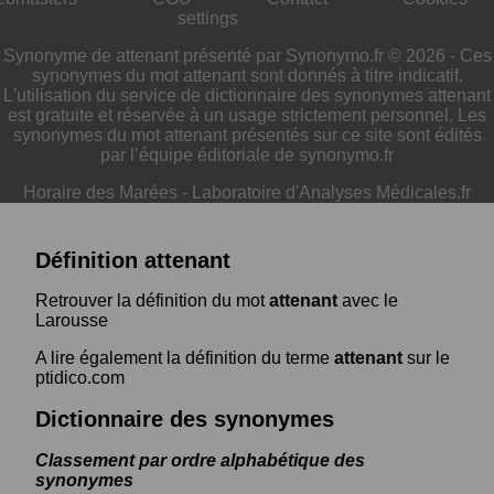
settings
Synonyme de attenant présenté par Synonymo.fr © 2026 - Ces
synonymes du mot attenant sont donnés à titre indicatif.
L'utilisation du service de dictionnaire des synonymes attenant
est gratuite et réservée à un usage strictement personnel. Les
synonymes du mot attenant présentés sur ce site sont édités
par l’équipe éditoriale de synonymo.fr
Horaire des Marées
-
Laboratoire d'Analyses Médicales.fr
Définition attenant
Retrouver la définition du mot
attenant
avec le
Larousse
A lire également la définition du terme
attenant
sur le
ptidico.com
Dictionnaire des synonymes
Classement par ordre alphabétique des
synonymes