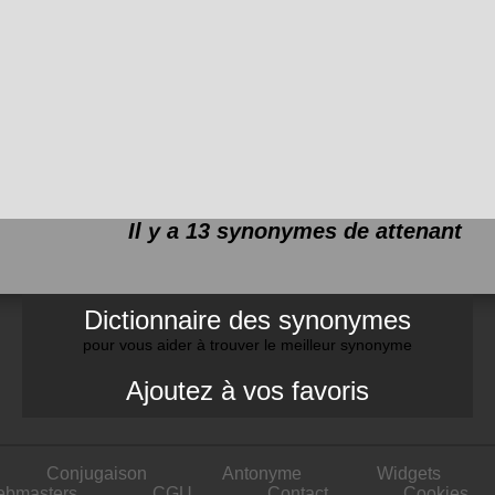
Il y a 13 synonymes de
attenant
Dictionnaire des synonymes
pour vous aider à trouver le meilleur synonyme
Ajoutez à vos favoris
Conjugaison
Antonyme
Widgets
ebmasters
CGU
Contact
Cookies