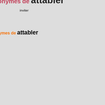
attabler
onymes de
inviter
attabler
ymes de