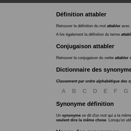
Définition attabler
Retrouver la définition du mot
attabler
avec 
A lire également la définition du terme
attab
Conjugaison attabler
Retrouver la conjugaison du verbe
attabler
s
Dictionnaire des synonym
Classement par ordre alphabétique des
A
B
C
D
E
F
G
Synonyme définition
Un
synonyme
se dit d'un mot qui a la même
veulent dire la même chose
. Lorsqu’on ut