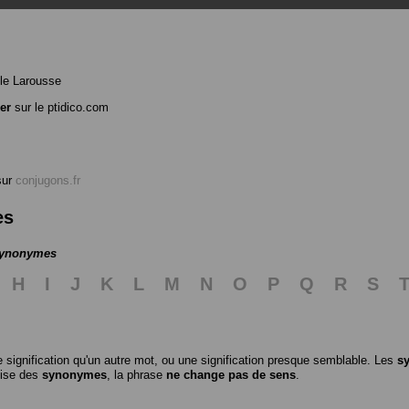
le Larousse
ler
sur le ptidico.com
ur
conjugons.fr
es
 synonymes
H
I
J
K
L
M
N
O
P
Q
R
S
 signification qu'un autre mot, ou une signification presque semblable. Les
s
ilise des
synonymes
, la phrase
ne change pas de sens
.