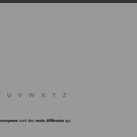
T
U
V
W
X
Y
Z
ynonymes
sont des
mots différents
qui