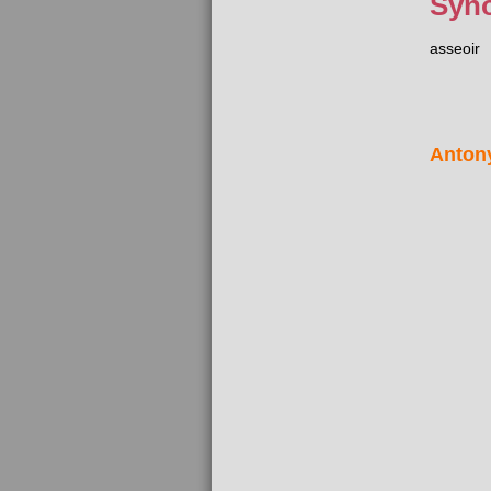
Syn
asseoir
Anton