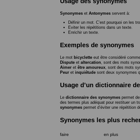
Usage des synonymes
Synonymes
et
Antonymes
servent à:
Définir un mot. C’est pourquoi on les tr
Eviter les répétitions dans un texte.
Enrichir un texte.
Exemples de synonymes
Le mot
bicyclette
eut être considéré com
Dispute
et
altercation
, sont des mots syn
Aimer
et
être amoureux
, sont des mots s
Peur
et
inquiétude
sont deux synonymes que
Usage d’un dictionnaire 
Le
dictionnaire des synonymes
permet de 
des termes plus adéquat pour restituer un trai
synonymes
permet d’éviter une répétition d
Synonymes les plus reche
faire
en plus