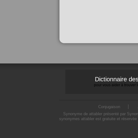
Dictionnaire d
pour vous aider à trouver
Conjugaison
Synonyme de attabler présenté par Synonym
synonymes attabler est gratuite et réservée 