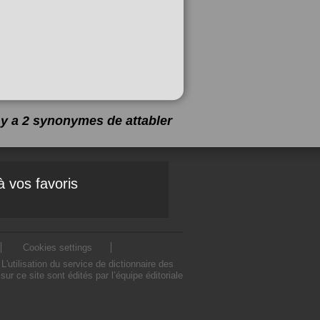
l y a 2 synonymes de
attabler
à vos favoris
Cookies settings
utilisation du service de dictionnaire des
r ce site sont édités par l’équipe éditoriale