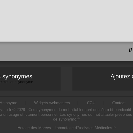
I
es synonymes
Ajoutez 
 le meilleur synonyme
Antonyme
Widgets webmasters
CGU
Contact
o.fr © 2026 - Ces synonymes du mot attabler sont donnés à titre indicatif. L'
à un usage strictement personnel. Les synonymes du mot attabler présentés su
de synonymo.fr
Horaire des Marées
-
Laboratoire d'Analyses Médicales.fr