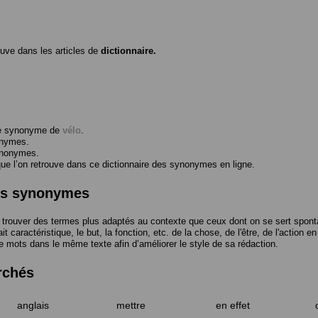
ouve dans les articles de
dictionnaire.
me synonyme de
vélo
.
onymes.
ynonymes.
 l’on retrouve dans ce dictionnaire des synonymes en ligne.
des synonymes
trouver des termes plus adaptés au contexte que ceux dont on se sert spont
t caractéristique, le but, la fonction, etc. de la chose, de l'être, de l'action e
e mots dans le même texte afin d’améliorer le style de sa rédaction.
rchés
anglais
mettre
en effet