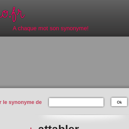
A chaque mot son synonyme!
r le synonyme de
Ok