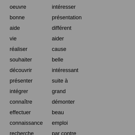
oeuvre
intéresser
bonne
présentation
aide
différent
vie
aider
réaliser
cause
souhaiter
belle
découvrir
intéressant
présenter
suite à
intégrer
grand
connaître
démonter
effectuer
beau
connaissance
emploi
recherche
par contre