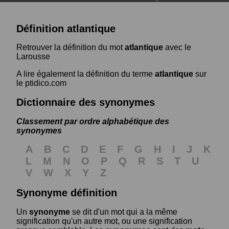
Définition atlantique
Retrouver la définition du mot
atlantique
avec le
Larousse
A lire également la définition du terme
atlantique
sur
le ptidico.com
Dictionnaire des synonymes
Classement par ordre alphabétique des
synonymes
A
B
C
D
E
F
G
H
I
J
K
L
M
N
O
P
Q
R
S
T
U
V
W
X
Y
Z
Synonyme définition
Un
synonyme
se dit d'un mot qui a la même
signification qu'un autre mot, ou une signification