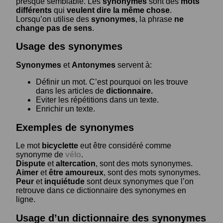
presque semblable. Les
synonymes
sont des
mots
différents
qui
veulent dire la même chose
.
Lorsqu’on utilise des
synonymes
, la phrase
ne
change pas de sens
.
Usage des synonymes
Synonymes
et
Antonymes
servent à:
Définir un mot. C’est pourquoi on les trouve
dans les articles de
dictionnaire.
Eviter les répétitions dans un texte.
Enrichir un texte.
Exemples de synonymes
Le mot
bicyclette
eut être considéré comme
synonyme de
vélo
.
Dispute
et
altercation
, sont des mots synonymes.
Aimer
et
être amoureux
, sont des mots synonymes.
Peur
et
inquiétude
sont deux synonymes que l’on
retrouve dans ce dictionnaire des synonymes en
ligne.
Usage d’un dictionnaire des synonymes