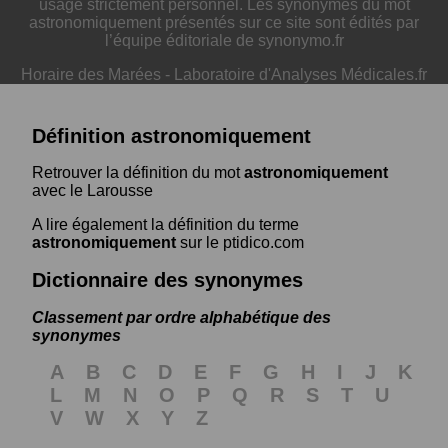
usage strictement personnel. Les synonymes du mot
astronomiquement présentés sur ce site sont édités par
l’équipe éditoriale de synonymo.fr
Horaire des Marées
-
Laboratoire d'Analyses Médicales.fr
Définition astronomiquement
Retrouver la définition du mot
astronomiquement
avec le Larousse
A lire également la définition du terme
astronomiquement
sur le ptidico.com
Dictionnaire des synonymes
Classement par ordre alphabétique des
synonymes
A
B
C
D
E
F
G
H
I
J
K
L
M
N
O
P
Q
R
S
T
U
V
W
X
Y
Z