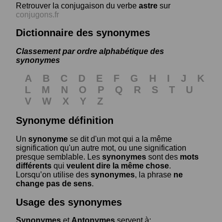
Retrouver la conjugaison du verbe
astre
sur
conjugons.fr
Dictionnaire des synonymes
Classement par ordre alphabétique des
synonymes
A
B
C
D
E
F
G
H
I
J
K
L
M
N
O
P
Q
R
S
T
U
V
W
X
Y
Z
Synonyme définition
Un
synonyme
se dit d'un mot qui a la même
signification qu'un autre mot, ou une signification
presque semblable. Les
synonymes
sont des
mots
différents
qui
veulent dire la même chose
.
Lorsqu’on utilise des
synonymes
, la phrase
ne
change pas de sens
.
Usage des synonymes
Synonymes
et
Antonymes
servent à: