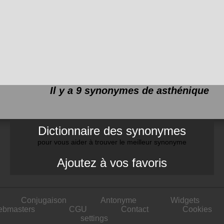
Il y a 9 synonymes de
asthénique
Dictionnaire des synonymes
pour vous aider à trouver le meilleur synonyme
Ajoutez à vos favoris
Conjugaison
Antonyme
Widgets
ebmasters
CGU
Contact
Cookies
settings