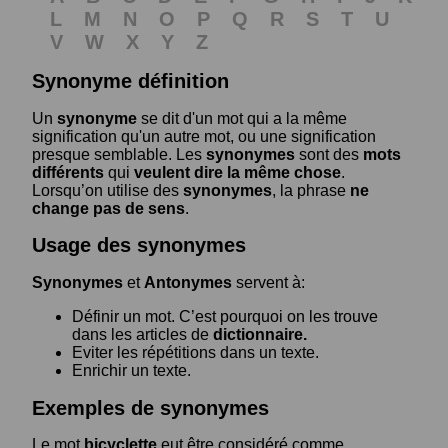
L
M
N
O
P
Q
R
S
T
U
V
W
X
Y
Z
Synonyme définition
Un
synonyme
se dit d'un mot qui a la même
signification qu'un autre mot, ou une signification
presque semblable. Les
synonymes
sont des
mots
différents
qui
veulent dire la même chose
.
Lorsqu’on utilise des
synonymes
, la phrase
ne
change pas de sens
.
Usage des synonymes
Synonymes
et
Antonymes
servent à:
Définir un mot. C’est pourquoi on les trouve
dans les articles de
dictionnaire.
Eviter les répétitions dans un texte.
Enrichir un texte.
Exemples de synonymes
Le mot
bicyclette
eut être considéré comme