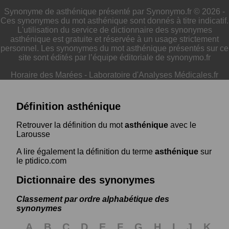
Synonyme de asthénique présenté par Synonymo.fr © 2026 -
Ces synonymes du mot asthénique sont donnés à titre indicatif.
L'utilisation du service de dictionnaire des synonymes
asthénique est gratuite et réservée à un usage strictement
personnel. Les synonymes du mot asthénique présentés sur ce
site sont édités par l’équipe éditoriale de synonymo.fr
Horaire des Marées
-
Laboratoire d'Analyses Médicales.fr
Définition asthénique
Retrouver la définition du mot
asthénique
avec le
Larousse
A lire également la définition du terme
asthénique
sur
le ptidico.com
Dictionnaire des synonymes
Classement par ordre alphabétique des
synonymes
A
B
C
D
E
F
G
H
I
J
K