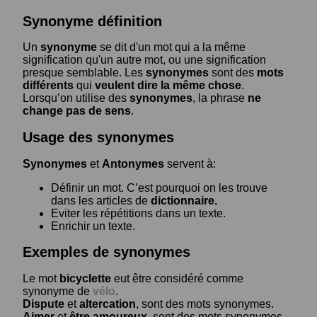
Synonyme définition
Un
synonyme
se dit d'un mot qui a la même
signification qu'un autre mot, ou une signification
presque semblable. Les
synonymes
sont des
mots
différents
qui
veulent dire la même chose
.
Lorsqu’on utilise des
synonymes
, la phrase
ne
change pas de sens
.
Usage des synonymes
Synonymes
et
Antonymes
servent à:
Définir un mot. C’est pourquoi on les trouve
dans les articles de
dictionnaire.
Eviter les répétitions dans un texte.
Enrichir un texte.
Exemples de synonymes
Le mot
bicyclette
eut être considéré comme
synonyme de
vélo
.
Dispute
et
altercation
, sont des mots synonymes.
Aimer
et
être amoureux
, sont des mots synonymes.