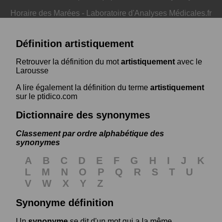
Horaire des Marées
-
Laboratoire d'Analyses Médicales.fr
Définition artistiquement
Retrouver la définition du mot
artistiquement
avec le
Larousse
A lire également la définition du terme
artistiquement
sur le ptidico.com
Dictionnaire des synonymes
Classement par ordre alphabétique des
synonymes
A
B
C
D
E
F
G
H
I
J
K
L
M
N
O
P
Q
R
S
T
U
V
W
X
Y
Z
Synonyme définition
Un
synonyme
se dit d'un mot qui a la même