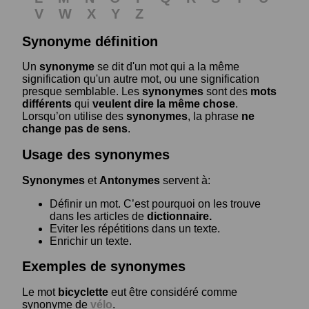
V
W
X
Y
Z
Synonyme définition
Un
synonyme
se dit d'un mot qui a la même
signification qu'un autre mot, ou une signification
presque semblable. Les
synonymes
sont des
mots
différents
qui
veulent dire la même chose
.
Lorsqu’on utilise des
synonymes
, la phrase
ne
change pas de sens
.
Usage des synonymes
Synonymes
et
Antonymes
servent à:
Définir un mot. C’est pourquoi on les trouve
dans les articles de
dictionnaire.
Eviter les répétitions dans un texte.
Enrichir un texte.
Exemples de synonymes
Le mot
bicyclette
eut être considéré comme
synonyme de
vélo
.