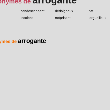
arrogante
onymes de
condescendant
dédaigneux
fat
insolent
méprisant
orgueilleux
arrogante
ymes de