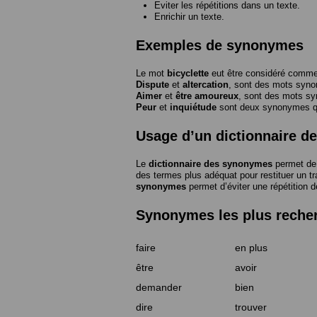
Eviter les répétitions dans un texte.
Enrichir un texte.
Exemples de synonymes
Le mot
bicyclette
eut être considéré com
Dispute
et
altercation
, sont des mots syn
Aimer
et
être amoureux
, sont des mots s
Peur
et
inquiétude
sont deux synonymes que
Usage d’un dictionnaire 
Le
dictionnaire des synonymes
permet de 
des termes plus adéquat pour restituer un trai
synonymes
permet d’éviter une répétition d
Synonymes les plus reche
faire
en plus
être
avoir
demander
bien
dire
trouver