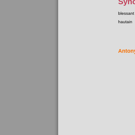
Syn
blessant
hautain
Anton