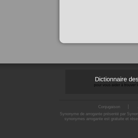
Dictionnaire d
pour vous aider à trouver
Conjugaison
Synonyme de arrogante présenté par Synonymo
synonymes arrogante est gratuite et rése