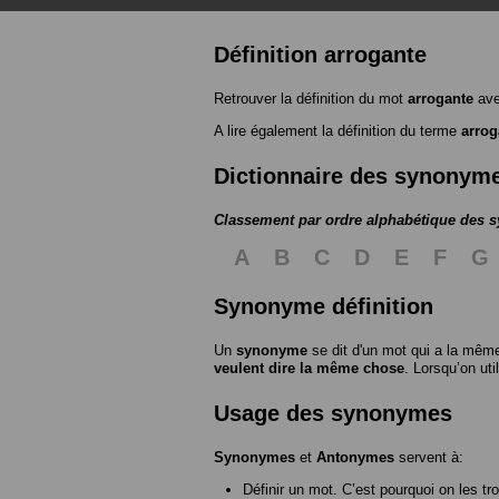
Définition arrogante
Retrouver la définition du mot
arrogante
ave
A lire également la définition du terme
arrog
Dictionnaire des synonym
Classement par ordre alphabétique des
A
B
C
D
E
F
G
Synonyme définition
Un
synonyme
se dit d'un mot qui a la même
veulent dire la même chose
. Lorsqu’on ut
Usage des synonymes
Synonymes
et
Antonymes
servent à:
Définir un mot. C’est pourquoi on les tr