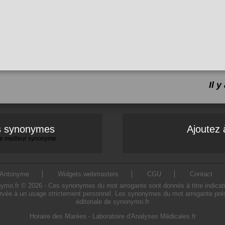
Il 
es synonymes
Ajoutez 
 le meilleur synonyme
Antonyme
Widgets webmasters
CGU
Contact
.fr © 2026 - Ces synonymes du mot arrogante sont donnés à titre indicatif. 
rvée à un usage strictement personnel. Les synonymes du mot arrogante prése
éditoriale de synonymo.fr
Horaire des Marées
-
Laboratoire d'Analyses Médicales.fr