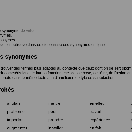
me synonyme de
vélo
.
onymes.
ynonymes.
 l’on retrouve dans ce dictionnaire des synonymes en ligne.
des synonymes
trouver des termes plus adaptés au contexte que ceux dont on se sert spont
t caractéristique, le but, la fonction, etc. de la chose, de l'être, de l'action e
e mots dans le même texte afin d’améliorer le style de sa rédaction.
rchés
anglais
mettre
en effet
problème
pour
travail
important
prendre
expérience
augmenter
installer
en fait