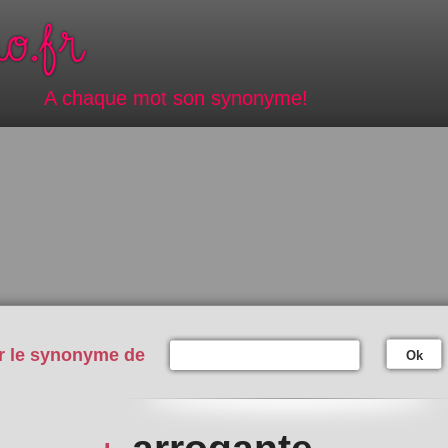
A chaque mot son synonyme!
r le synonyme de
Ok