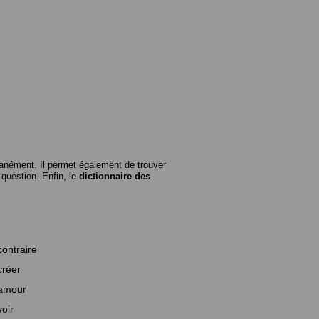
anément. Il permet également de trouver
n question. Enfin, le
dictionnaire des
contraire
créer
amour
voir