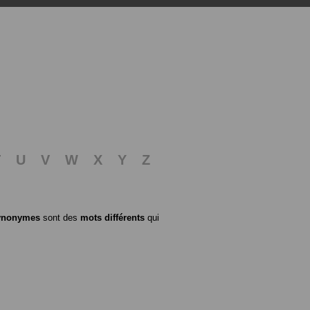
T
U
V
W
X
Y
Z
ynonymes
sont des
mots différents
qui