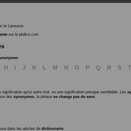
c le Larousse
ante
sur le ptidico.com
es
 synonymes
H
I
J
K
L
M
N
O
P
Q
R
S
 signification qu'un autre mot, ou une signification presque semblable. Les
s
ilise des
synonymes
, la phrase
ne change pas de sens
.
ouve dans les articles de
dictionnaire.