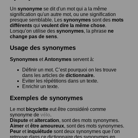
Un
synonyme
se dit d'un mot qui a la même
signification qu'un autre mot, ou une signification
presque semblable. Les
synonymes
sont des
mots
différents
qui
veulent dire la même chose
.
Lorsqu’on utilise des
synonymes
, la phrase
ne
change pas de sens
.
Usage des synonymes
Synonymes
et
Antonymes
servent à:
Définir un mot. C’est pourquoi on les trouve
dans les articles de
dictionnaire.
Eviter les répétitions dans un texte.
Enrichir un texte.
Exemples de synonymes
Le mot
bicyclette
eut être considéré comme
synonyme de
vélo
.
Dispute
et
altercation
, sont des mots synonymes.
Aimer
et
être amoureux
, sont des mots synonymes.
Peur
et
inquiétude
sont deux synonymes que l’on
retrouve dans ce dictionnaire des synonymes en