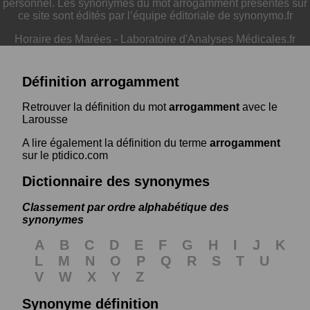
personnel. Les synonymes du mot arrogamment présentés sur
ce site sont édités par l’équipe éditoriale de synonymo.fr
Horaire des Marées
-
Laboratoire d'Analyses Médicales.fr
Définition arrogamment
Retrouver la définition du mot
arrogamment
avec le
Larousse
A lire également la définition du terme
arrogamment
sur le ptidico.com
Dictionnaire des synonymes
Classement par ordre alphabétique des
synonymes
A
B
C
D
E
F
G
H
I
J
K
L
M
N
O
P
Q
R
S
T
U
V
W
X
Y
Z
Synonyme définition