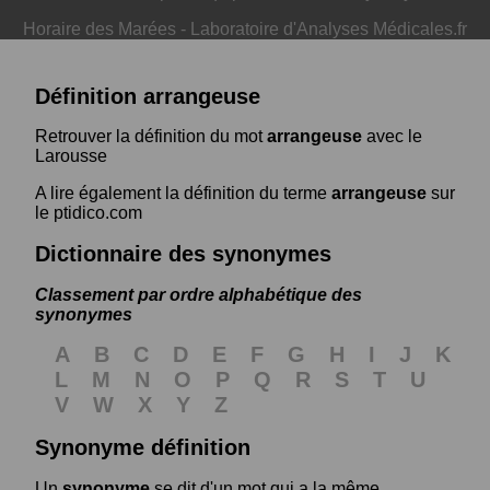
Horaire des Marées
-
Laboratoire d'Analyses Médicales.fr
Définition arrangeuse
Retrouver la définition du mot
arrangeuse
avec le
Larousse
A lire également la définition du terme
arrangeuse
sur
le ptidico.com
Dictionnaire des synonymes
Classement par ordre alphabétique des
synonymes
A
B
C
D
E
F
G
H
I
J
K
L
M
N
O
P
Q
R
S
T
U
V
W
X
Y
Z
Synonyme définition
Un
synonyme
se dit d'un mot qui a la même