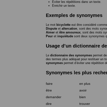
Eviter les répétitions dans un texte.
Enrichir un texte.
Exemples de synonymes
Le mot
bicyclette
eut être considéré com
Dispute
et
altercation
, sont des mots syn
Aimer
et
être amoureux
, sont des mots s
Peur
et
inquiétude
sont deux synonymes que
Usage d’un dictionnaire 
Le
dictionnaire des synonymes
permet de 
des termes plus adéquat pour restituer un trai
synonymes
permet d’éviter une répétition d
Synonymes les plus reche
faire
en plus
être
avoir
demander
bien
dire
trouver