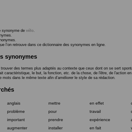
me synonyme de
vélo
.
onymes.
ynonymes.
 l’on retrouve dans ce dictionnaire des synonymes en ligne.
des synonymes
trouver des termes plus adaptés au contexte que ceux dont on se sert spont
t caractéristique, le but, la fonction, etc. de la chose, de l'être, de l'action e
e mots dans le même texte afin d’améliorer le style de sa rédaction.
rchés
anglais
mettre
en effet
problème
pour
travail
important
prendre
expérience
augmenter
installer
en fait