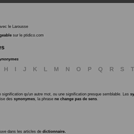
vec le Larousse
geable
sur le ptidico.com
es
 synonymes
H
I
J
K
L
M
N
O
P
Q
R
S
 signification qu'un autre mot, ou une signification presque semblable. Les
s
ilise des
synonymes
, la phrase
ne change pas de sens
.
ouve dans les articles de
dictionnaire.