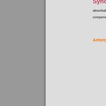
Syn
absorba
compens
Anton