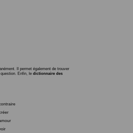
anément. Il permet également de trouver
n question. Enfin, le
dictionnaire des
contraire
créer
amour
voir