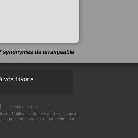
a 7 synonymes de
arrangeable
à vos favoris
Cookies settings
if. L'utilisation du service de dictionnaire
ble présentés sur ce site sont édités par