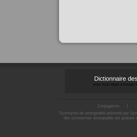
Dictionnaire d
pour vous aider à trouver
Conjugaison
Synonyme de arrangeable présenté par Synony
des synonymes arrangeable est gratuite e