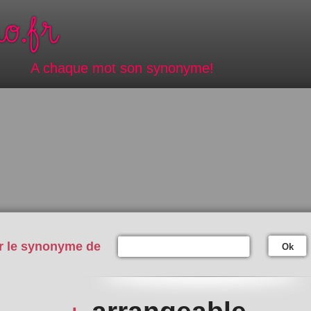
A chaque mot son synonyme!
r le synonyme de
Ok