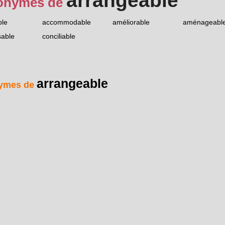
arrangeable
onymes de
ble
accommodable
améliorable
aménageabl
able
conciliable
arrangeable
ymes de