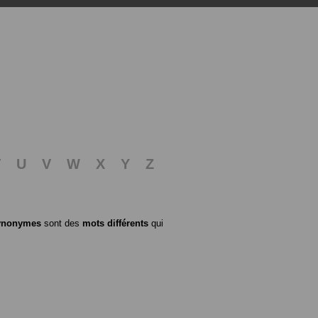
T
U
V
W
X
Y
Z
ynonymes
sont des
mots différents
qui