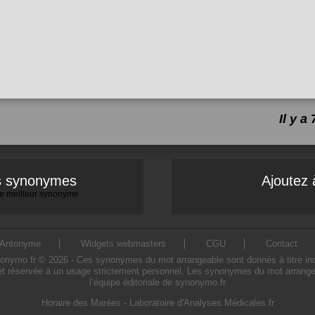
Il y 
es synonymes
Ajoutez 
 le meilleur synonyme
Antonyme
Widgets webmasters
CGU
Contact
mo.fr © 2026 - Ces synonymes du mot arrangeable sont donnés à titre indicat
t réservée à un usage strictement personnel. Les synonymes du mot arrangea
l’équipe éditoriale de synonymo.fr
Horaire des Marées
-
Laboratoire d'Analyses Médicales.fr