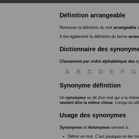
Définition arrangeable
Retrouver la définition du mot
arrangeable
a
A lire également la définition du terme
arran
Dictionnaire des synonym
Classement par ordre alphabétique des
A
B
C
D
E
F
G
Synonyme définition
Un
synonyme
se dit d'un mot qui a la même
veulent dire la même chose
. Lorsqu’on ut
Usage des synonymes
Synonymes
et
Antonymes
servent à:
Définir un mot. C’est pourquoi on les tr