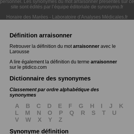
personnel. Les synonymes du mot arraisonner présentés sur ce
site sont édités par l’équipe éditoriale de synonymo.fr
Horaire des Marées
-
Laboratoire d'Analyses Médicales.fr
Définition arraisonner
Retrouver la définition du mot
arraisonner
avec le
Larousse
A lire également la définition du terme
arraisonner
sur le ptidico.com
Dictionnaire des synonymes
Classement par ordre alphabétique des
synonymes
A
B
C
D
E
F
G
H
I
J
K
L
M
N
O
P
Q
R
S
T
U
V
W
X
Y
Z
Synonyme définition