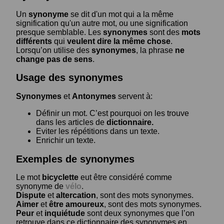
Un
synonyme
se dit d'un mot qui a la même
signification qu'un autre mot, ou une signification
presque semblable. Les
synonymes
sont des
mots
différents
qui
veulent dire la même chose
.
Lorsqu’on utilise des
synonymes
, la phrase
ne
change pas de sens
.
Usage des synonymes
Synonymes
et
Antonymes
servent à:
Définir un mot. C’est pourquoi on les trouve
dans les articles de
dictionnaire.
Eviter les répétitions dans un texte.
Enrichir un texte.
Exemples de synonymes
Le mot
bicyclette
eut être considéré comme
synonyme de
vélo
.
Dispute
et
altercation
, sont des mots synonymes.
Aimer
et
être amoureux
, sont des mots synonymes.
Peur
et
inquiétude
sont deux synonymes que l’on
retrouve dans ce dictionnaire des synonymes en