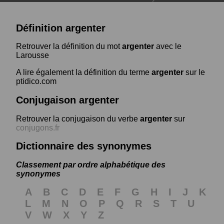
Définition argenter
Retrouver la définition du mot
argenter
avec le
Larousse
A lire également la définition du terme
argenter
sur le
ptidico.com
Conjugaison argenter
Retrouver la conjugaison du verbe
argenter
sur
conjugons.fr
Dictionnaire des synonymes
Classement par ordre alphabétique des
synonymes
A
B
C
D
E
F
G
H
I
J
K
L
M
N
O
P
Q
R
S
T
U
V
W
X
Y
Z