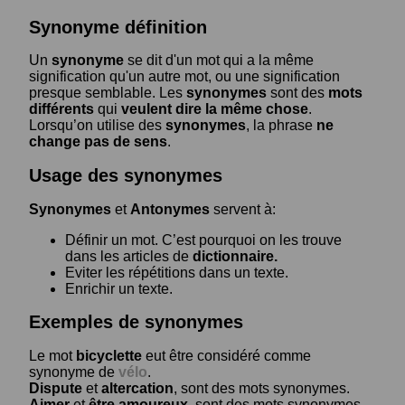
Synonyme définition
Un
synonyme
se dit d'un mot qui a la même
signification qu'un autre mot, ou une signification
presque semblable. Les
synonymes
sont des
mots
différents
qui
veulent dire la même chose
.
Lorsqu’on utilise des
synonymes
, la phrase
ne
change pas de sens
.
Usage des synonymes
Synonymes
et
Antonymes
servent à:
Définir un mot. C’est pourquoi on les trouve
dans les articles de
dictionnaire.
Eviter les répétitions dans un texte.
Enrichir un texte.
Exemples de synonymes
Le mot
bicyclette
eut être considéré comme
synonyme de
vélo
.
Dispute
et
altercation
, sont des mots synonymes.
Aimer
et
être amoureux
, sont des mots synonymes.