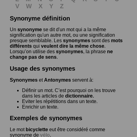
V
W
X
Y
Z
Synonyme définition
Un
synonyme
se dit d'un mot qui a la même
signification qu'un autre mot, ou une signification
presque semblable. Les
synonymes
sont des
mots
différents
qui
veulent dire la même chose
.
Lorsqu’on utilise des
synonymes
, la phrase
ne
change pas de sens
.
Usage des synonymes
Synonymes
et
Antonymes
servent à:
Définir un mot. C’est pourquoi on les trouve
dans les articles de
dictionnaire.
Eviter les répétitions dans un texte.
Enrichir un texte.
Exemples de synonymes
Le mot
bicyclette
eut être considéré comme
synonyme de
vélo
.