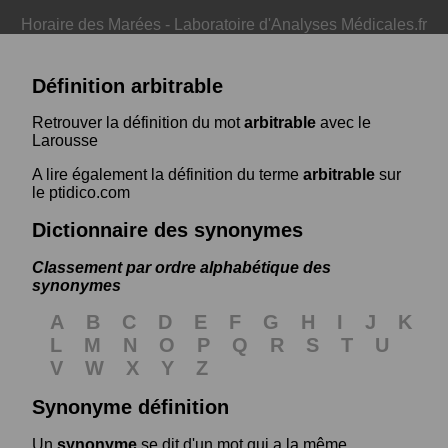
Horaire des Marées
-
Laboratoire d'Analyses Médicales.fr
Définition arbitrable
Retrouver la définition du mot
arbitrable
avec le
Larousse
A lire également la définition du terme
arbitrable
sur
le ptidico.com
Dictionnaire des synonymes
Classement par ordre alphabétique des
synonymes
A
B
C
D
E
F
G
H
I
J
K
L
M
N
O
P
Q
R
S
T
U
V
W
X
Y
Z
Synonyme définition
Un
synonyme
se dit d'un mot qui a la même