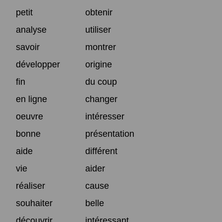
petit
obtenir
analyse
utiliser
savoir
montrer
développer
origine
fin
du coup
en ligne
changer
oeuvre
intéresser
bonne
présentation
aide
différent
vie
aider
réaliser
cause
souhaiter
belle
découvrir
intéressant