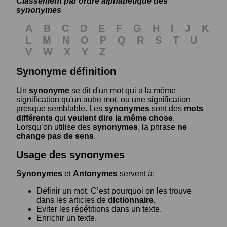
Classement par ordre alphabétique des
synonymes
A
B
C
D
E
F
G
H
I
J
K
L
M
N
O
P
Q
R
S
T
U
V
W
X
Y
Z
Synonyme définition
Un
synonyme
se dit d'un mot qui a la même
signification qu'un autre mot, ou une signification
presque semblable. Les
synonymes
sont des
mots
différents
qui
veulent dire la même chose
.
Lorsqu’on utilise des
synonymes
, la phrase
ne
change pas de sens
.
Usage des synonymes
Synonymes
et
Antonymes
servent à:
Définir un mot. C’est pourquoi on les trouve
dans les articles de
dictionnaire.
Eviter les répétitions dans un texte.
Enrichir un texte.