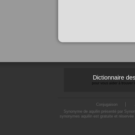
Dictionnaire d
pour vous aider à trouver
Conjugaison
Synonyme de aquilin présenté par Synonym
synonymes aquilin est gratuite et réservée