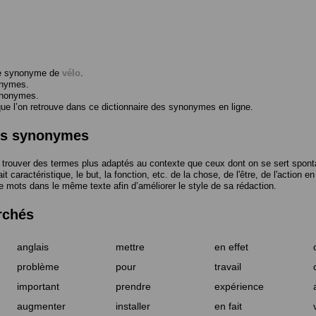
me synonyme de
vélo
.
onymes.
ynonymes.
 l’on retrouve dans ce dictionnaire des synonymes en ligne.
des synonymes
trouver des termes plus adaptés au contexte que ceux dont on se sert spont
t caractéristique, le but, la fonction, etc. de la chose, de l'être, de l'action e
e mots dans le même texte afin d’améliorer le style de sa rédaction.
rchés
anglais
mettre
en effet
problème
pour
travail
important
prendre
expérience
augmenter
installer
en fait