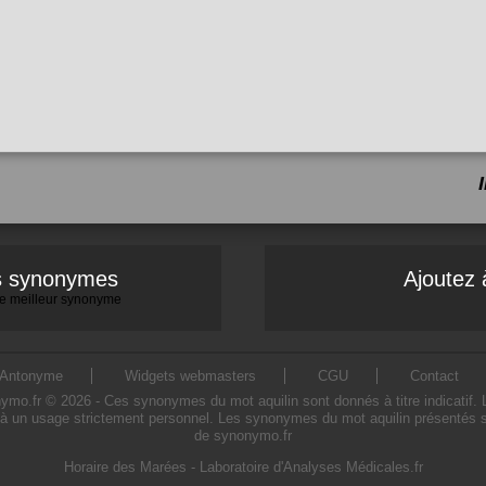
es synonymes
Ajoutez 
 le meilleur synonyme
Antonyme
Widgets webmasters
CGU
Contact
o.fr © 2026 - Ces synonymes du mot aquilin sont donnés à titre indicatif. L'u
 à un usage strictement personnel. Les synonymes du mot aquilin présentés sur 
de synonymo.fr
Horaire des Marées
-
Laboratoire d'Analyses Médicales.fr