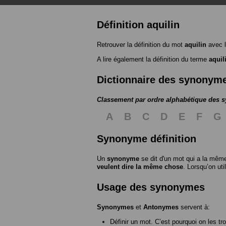
Définition aquilin
Retrouver la définition du mot
aquilin
avec l
A lire également la définition du terme
aquil
Dictionnaire des synonym
Classement par ordre alphabétique des
A
B
C
D
E
F
G
Synonyme définition
Un
synonyme
se dit d'un mot qui a la même
veulent dire la même chose
. Lorsqu’on ut
Usage des synonymes
Synonymes
et
Antonymes
servent à:
Définir un mot. C’est pourquoi on les tr