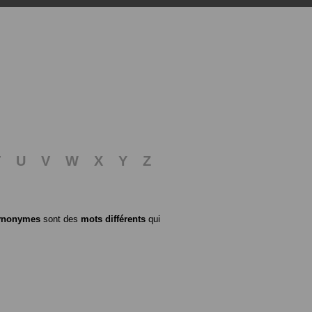
T
U
V
W
X
Y
Z
ynonymes
sont des
mots différents
qui