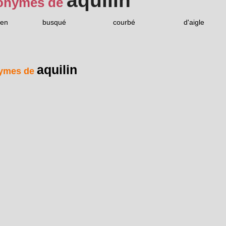
aquilin
onymes de
ien
busqué
courbé
d'aigle
aquilin
ymes de