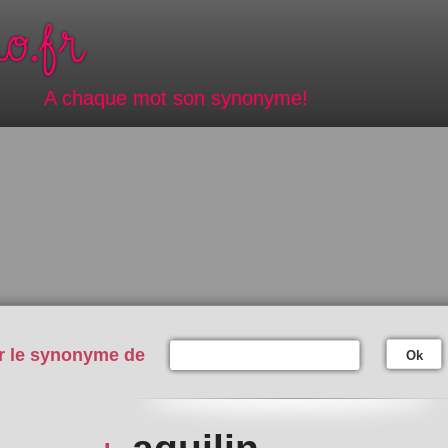
A chaque mot son synonyme!
r le synonyme de
Ok