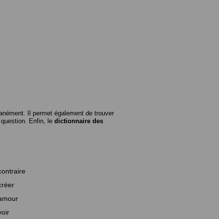
anément. Il permet également de trouver
n question. Enfin, le
dictionnaire des
contraire
créer
amour
voir