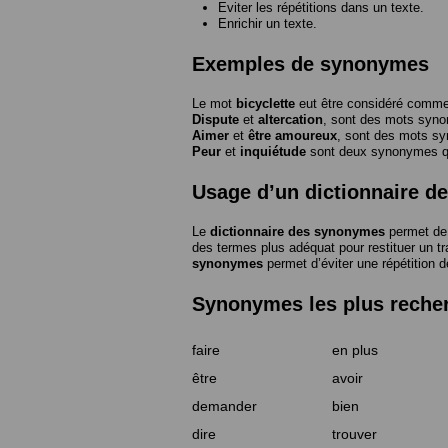
Eviter les répétitions dans un texte.
Enrichir un texte.
Exemples de synonymes
Le mot
bicyclette
eut être considéré com
Dispute
et
altercation
, sont des mots syn
Aimer
et
être amoureux
, sont des mots s
Peur
et
inquiétude
sont deux synonymes que
Usage d’un dictionnaire 
Le
dictionnaire des synonymes
permet de 
des termes plus adéquat pour restituer un trai
synonymes
permet d’éviter une répétition d
Synonymes les plus reche
faire
en plus
être
avoir
demander
bien
dire
trouver