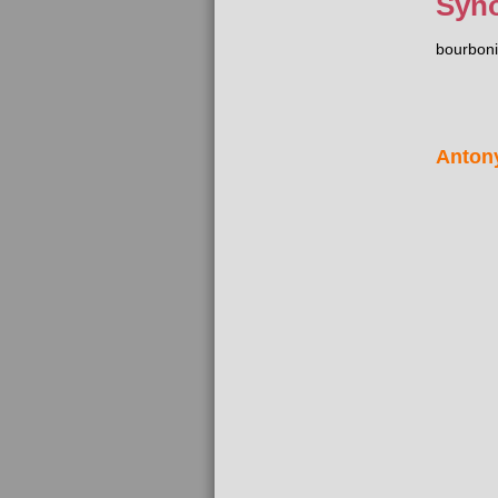
Syn
bourbon
Anton