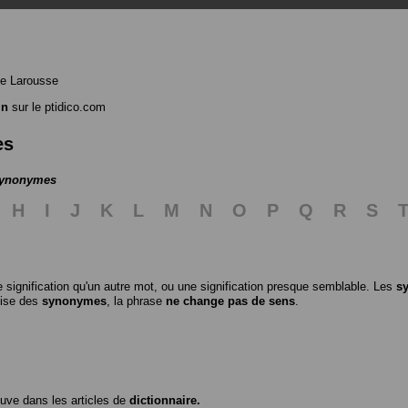
e Larousse
in
sur le ptidico.com
es
 synonymes
H
I
J
K
L
M
N
O
P
Q
R
S
 signification qu'un autre mot, ou une signification presque semblable. Les
s
ilise des
synonymes
, la phrase
ne change pas de sens
.
ouve dans les articles de
dictionnaire.