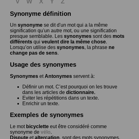
V
W
X
Y
Z
Synonyme définition
Un
synonyme
se dit d'un mot qui a la même
signification qu'un autre mot, ou une signification
presque semblable. Les
synonymes
sont des
mots
différents
qui
veulent dire la même chose
.
Lorsqu’on utilise des
synonymes
, la phrase
ne
change pas de sens
.
Usage des synonymes
Synonymes
et
Antonymes
servent à:
Définir un mot. C’est pourquoi on les trouve
dans les articles de
dictionnaire.
Eviter les répétitions dans un texte.
Enrichir un texte.
Exemples de synonymes
Le mot
bicyclette
eut être considéré comme
synonyme de
vélo
.
Dispute
et
altercation
, sont des mots synonymes.